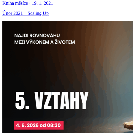
Kniha měsíce · 19. 1. 2021
Únor 2021 – Scaling Up