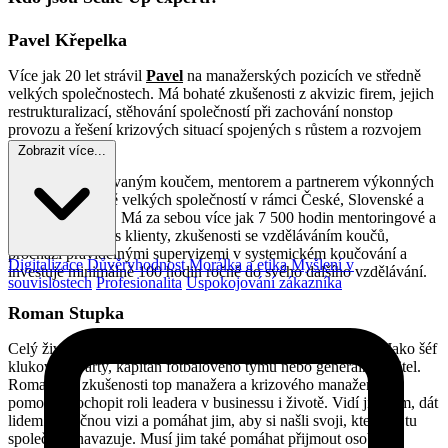
Pavel Křepelka
Více jak 20 let strávil
Pavel
na manažerských pozicích ve středně
velkých společnostech. Má bohaté zkušenosti z akvizic firem, jejich
restrukturalizací, stěhování společností při zachování nonstop
provozu a řešení krizových situací spojených s růstem a rozvojem
SME firem.
Zobrazit více...
Pavel je akreditovaným koučem, mentorem a partnerem výkonných
manažerů středně velkých společností v rámci České, Slovenské a
Polské republiky. Má za sebou více jak 7 500 hodin mentoringové a
koučovací práce s klienty, zkušenosti se vzděláváním koučů,
prochází pravidelnými supervizemi v systemickém koučování a
Digitalizace
Důvěryhodnost
Morálka a etika
Myšlení v
investuje minimálně 100 hodin ročně do svého dalšího vzdělávání.
souvislostech
Profesionalita
Uspokojování zákazníka
Roman Stupka
Celý život
Roman
cítí potřebu ovlivňovat věci kolem sebe. Jako šéf
klukovské party, kapitán fotbalového týmu nebo generální ředitel.
Romanovy zkušenosti top manažera a krizového manažera mu
pomohly pochopit roli leadera v businessu i životě. Vidí ji v tom, dát
lidem společnou vizi a pomáhat jim, aby si našli svoji, která na tu
společnou navazuje. Musí jim také pomáhat přijmout osobní