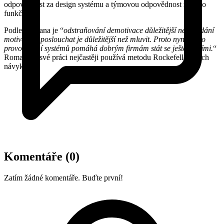
odpovědnost za design systému a týmovou odpovědnost za jeho
funkčnost.
Podle Romana je “
odstraňování demotivace důležitější než hledání
motivace a poslouchat je důležitější než mluvit. Proto nyní místo
provozování systémů pomáhá dobrým firmám stát se ještě lepšími.
“
Roman při své práci nejčastěji používá metodu Rockefellerových
návyků.
Komentáře
(0)
Zatím žádné komentáře. Buďte první!