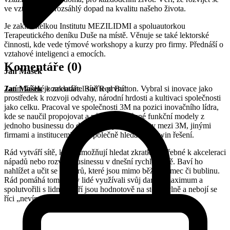
ve vztazích má rozsáhlý dopad na kvalitu našeho života.
Je zakladatelkou Institutu MEZILIDMI a spoluautorkou
Terapeutického deníku Duše na místě. Věnuje se také lektorské
činnosti, kde vede týmové workshopy a kurzy pro firmy. Přednáší o
vztahové inteligenci a emocích.
Komentáře
(0)
Jan Mašek
Zatím žádné komentáře. Buďte první!
Jan Mašek
je zakladatel sítě Red Button. Vybral si inovace jako
prostředek k rozvoji odvahy, národní hrdosti a kultivaci společnosti
jako celku. Pracoval ve společnosti 3M na pozici inovačního lídra,
kde se naučil propojovat a půjčovat si různé funkční modely z
jednoho businessu do druhého. Vytvářel mosty mezi 3M, jinými
firmami a institucemi, aby společně hledali win-win řešení.
Rád vytváří sítě, které umožňují hledat zkratky potřebné k akceleraci
nápadů nebo rozvoji businessu v dnešní rychlé době. Baví ho
nahlížet a učit se z oborů, které jsou mimo běžný rámec či bublinu.
Rád pomáhá tomu, aby lidé využívali svůj dar na maximum a
spolutvořili s lidmi, kteří jsou hodnotově na stejné vlně a nebojí se
říci „nevím".