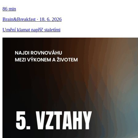
86 min
Brain&Breakfast · 18. 6. 2026
Umění klamat napříč staletími