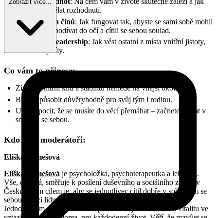
Ujasnění hodnot
: Na čem vám v životě skutečně záleží a jak
Zobrazit více...
podle toho dělat rozhodnutí.
Soulad slov a činů
: Jak fungovat tak, abyste se sami sobě mohli
každý večer podívat do očí a cítili se sebou soulad.
Autentický leadership
: Jak vést ostatní z místa vnitřní jistoty,
ne z masky síly.
Co vám to přinese:
Získáte vnitřní klid a stabilitu nehledě na vnější okolí.
Budete působit důvěryhodně pro svůj tým i rodinu.
Ubyde pocit, že se musíte do věcí přemáhat – začnete jednat v
souladu se sebou.
Kdo jsou moderátoři:
Eliška Remešová
Eliška Remešová
je psycholožka, psychoterapeutka a lektorka.
Vše, co dělá, směřuje k posílení duševního a sociálního zdraví v
Česku. Jejím cílem je, aby se jednotlivec cítil dobře v sobě, sám se
sebou i mezi lidmi.
Jednotlivcům, párům i firmám pomáhá najít autenticitu a vitalitu ve
vztazích - v práci, doma, pro každodenní život. Věří, že rozvíjet se