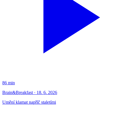
86 min
Brain&Breakfast · 18. 6. 2026
Umění klamat napříč staletími