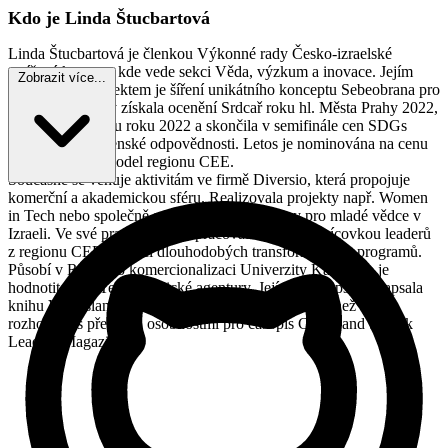
Kdo je Linda Štucbartová
Linda Štucbartová je členkou Výkonné rady Česko-izraelské
smíšené komory, kde vede sekci Věda, výzkum a inovace. Jejím
Zobrazit více...
nejnovějším projektem je šíření unikátního konceptu Sebeobrana pro
všechny, za který získala ocenění Srdcař roku hl. Města Prahy 2022,
nominaci na Ženu roku 2022 a skončila v semifinále cen SDGs
Asociace společenské odpovědnosti. Letos je nominována na cenu
Diversity Role model regionu CEE.
Současně se věnuje aktivitám ve firmě Diversio, která propojuje
komerční a akademickou sféru. Realizovala projekty např. Women
in Tech nebo společně s NF Neuron programy pro mladé vědce v
Izraeli. Ve své praxi doposud pracovala více než tisícovkou leaderů
z regionu CEE v rámci dlouhodobých transformačních programů.
Působí v Radě pro komercionalizaci Univerzity Karlovy a je
hodnotitelkou Technologické agentury. Její vášní je psaní, napsala
knihu Velvyslanci i bez diplomatického pasu a více než 300
rozhovorů s předními osobnostmi pro časopis Czech and Slovak
Leaders Magazine.