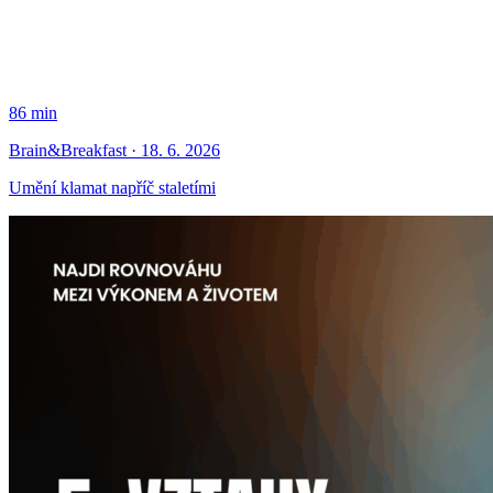
86 min
Brain&Breakfast · 18. 6. 2026
Umění klamat napříč staletími