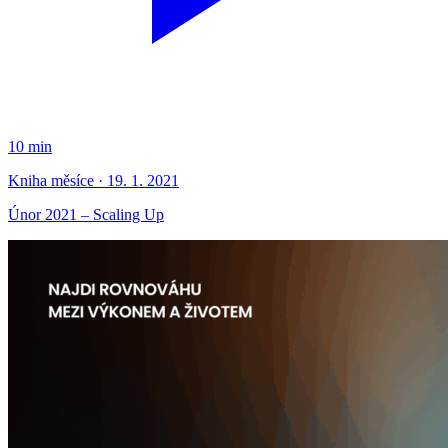
10 min
Kniha měsíce · 19. 1. 2021
Únor 2021 – Scaling Up