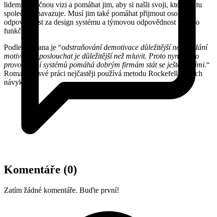
lidem společnou vizi a pomáhat jim, aby si našli svoji, která na tu
společnou navazuje. Musí jim také pomáhat přijmout osobní
odpovědnost za design systému a týmovou odpovědnost za jeho
funkčnost.
Podle Romana je “
odstraňování demotivace důležitější než hledání
motivace a poslouchat je důležitější než mluvit. Proto nyní místo
provozování systémů pomáhá dobrým firmám stát se ještě lepšími.
“
Roman při své práci nejčastěji používá metodu Rockefellerových
návyků.
Komentáře
(0)
Zatím žádné komentáře. Buďte první!