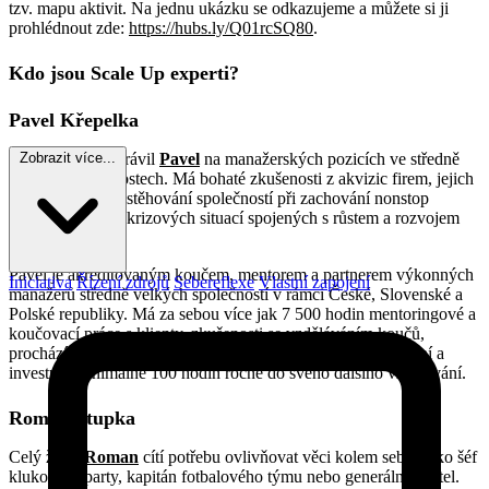
tzv. mapu aktivit. Na jednu ukázku se odkazujeme a můžete si ji
prohlédnout zde:
https://hubs.ly/Q01rcSQ80
.
Kdo jsou Scale Up experti?
Pavel Křepelka
Více jak 20 let strávil
Pavel
na manažerských pozicích ve středně
Zobrazit více...
velkých společnostech. Má bohaté zkušenosti z akvizic firem, jejich
restrukturalizací, stěhování společností při zachování nonstop
provozu a řešení krizových situací spojených s růstem a rozvojem
SME firem.
Pavel je akreditovaným koučem, mentorem a partnerem výkonných
Iniciativa
Řízení zdrojů
Sebereflexe
Vlastní zapojení
manažerů středně velkých společností v rámci České, Slovenské a
Polské republiky. Má za sebou více jak 7 500 hodin mentoringové a
koučovací práce s klienty, zkušenosti se vzděláváním koučů,
prochází pravidelnými supervizemi v systemickém koučování a
investuje minimálně 100 hodin ročně do svého dalšího vzdělávání.
Roman Stupka
Celý život
Roman
cítí potřebu ovlivňovat věci kolem sebe. Jako šéf
klukovské party, kapitán fotbalového týmu nebo generální ředitel.