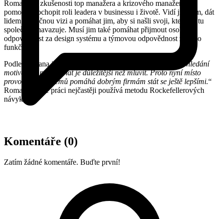
Romanovy zkušenosti top manažera a krizového manažera mu
pomohly pochopit roli leadera v businessu i životě. Vidí ji v tom, dát
lidem společnou vizi a pomáhat jim, aby si našli svoji, která na tu
společnou navazuje. Musí jim také pomáhat přijmout osobní
odpovědnost za design systému a týmovou odpovědnost za jeho
funkčnost.
Podle Romana je “
odstraňování demotivace důležitější než hledání
motivace a poslouchat je důležitější než mluvit. Proto nyní místo
provozování systémů pomáhá dobrým firmám stát se ještě lepšími.
“
Roman při své práci nejčastěji používá metodu Rockefellerových
návyků.
Komentáře
(0)
Zatím žádné komentáře. Buďte první!