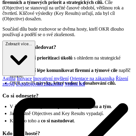
firemních a týmových priorit a strategických cílů.
Cíle
(Objective) se stanovují na určité časové období, většinou rok a
čtvrtletí. Klíčové výsledky (Key Results) určují, zda byl cíl
(Objective) dosažen.
Součástí dílu bude rozhovor se dvěma hosty, kteří OKR dlouho
používají a podělí se o své zkušenosti.
Zobrazit více...
Proč vysílání sledovat?
OKR umožní
prioritizaci úkolů
s ohledem na strategické
firemní cíle.
OKR umožní
lépe komunikovat firemní a týmové cíle
napříč
firmou.
Agilita
Inovace
Inovativní myšlení
Orientace na zákazníka
Řízení
OKR vytváří
návyky, které vedou k dosahování cílů.
zdrojů
Uspokojování zákazníka
Vedení lidí
Co si odnesete?
V čem mohou být
OKR přínosem pro firmu a tým
.
Jak vlastně Objectives and Key Results vypadají.
Kudy do toho a
co si nastudovat
.
Kdo jsou hosté?