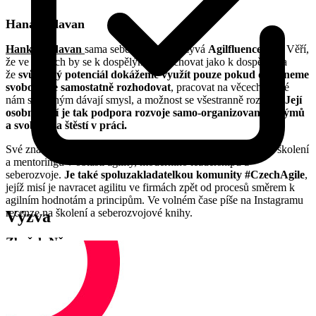
Hana Jadavan
Hanka Jadavan
sama sebe nejraději nazývá
Agilfluencerem
. Věří,
že ve firmách by se k dospělým mělo chovat jako k dospělým a
že
svůj plný potenciál dokážeme využít pouze pokud dostaneme
svobodu se samostatně rozhodovat
, pracovat na věcech, které
nám samotným dávají smysl, a možnost se všestranně rozvíjet.
Její
osobní misí je tak podpora rozvoje samo-organizovaných týmů
a svobody a štěstí v práci.
Své znalosti a praktické zkušenost předává nejčastěji formou školení
a mentoringu v oblasti agility, moderního leadershipu a
seberozvoje.
Je také spoluzakladatelkou komunity #CzechAgile
,
jejíž misí je navracet agilitu ve firmách zpět od procesů směrem k
agilním hodnotám a principům. Ve volném čase píše na Instagramu
recenze na školení a seberozvojové knihy.
Výzva
Zbyšek Němec
Zbyšek Němec
je dlouholetým zastáncem agilního vývoje a
budování pro-zákaznického mindsetu v IT firmách. V
Kenticu
dlouhodobě spoluvytváří kulturu zaměřenou na výsledky
(hodnotu pro zákazníky), která využívá principů osobní