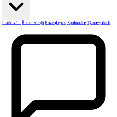
Inspirování
Řízení zdrojů
Rozvoj týmu
Spolupráce
Týmový duch