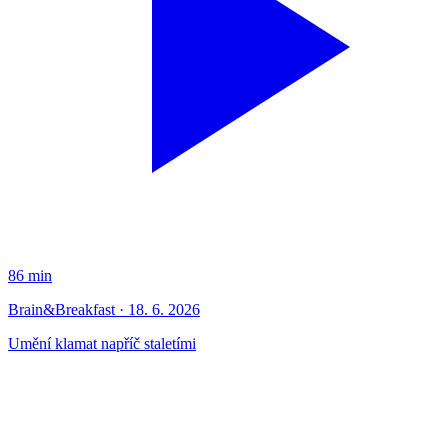
86 min
Brain&Breakfast · 18. 6. 2026
Umění klamat napříč staletími