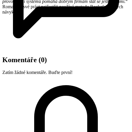
provozování systémů pomáhá dobrým firmám stát se ještě lepšími.
“
Roman při své práci nejčastěji používá metodu Rockefellerových
návyků.
Komentáře
(0)
Zatím žádné komentáře. Buďte první!