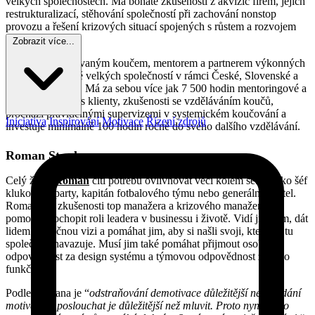
velkých společnostech. Má bohaté zkušenosti z akvizic firem, jejich
restrukturalizací, stěhování společností při zachování nonstop
provozu a řešení krizových situací spojených s růstem a rozvojem
SME firem.
Zobrazit více...
Pavel je akreditovaným koučem, mentorem a partnerem výkonných
manažerů středně velkých společností v rámci České, Slovenské a
Polské republiky. Má za sebou více jak 7 500 hodin mentoringové a
koučovací práce s klienty, zkušenosti se vzděláváním koučů,
prochází pravidelnými supervizemi v systemickém koučování a
Iniciativa
Inspirování
Motivace
Řízení zdrojů
investuje minimálně 100 hodin ročně do svého dalšího vzdělávání.
Roman Stupka
Celý život
Roman
cítí potřebu ovlivňovat věci kolem sebe. Jako šéf
klukovské party, kapitán fotbalového týmu nebo generální ředitel.
Romanovy zkušenosti top manažera a krizového manažera mu
pomohly pochopit roli leadera v businessu i životě. Vidí ji v tom, dát
lidem společnou vizi a pomáhat jim, aby si našli svoji, která na tu
společnou navazuje. Musí jim také pomáhat přijmout osobní
odpovědnost za design systému a týmovou odpovědnost za jeho
funkčnost.
Podle Romana je “
odstraňování demotivace důležitější než hledání
motivace a poslouchat je důležitější než mluvit. Proto nyní místo