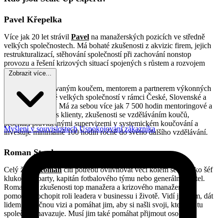
Pavel Křepelka
Více jak 20 let strávil
Pavel
na manažerských pozicích ve středně
velkých společnostech. Má bohaté zkušenosti z akvizic firem, jejich
restrukturalizací, stěhování společností při zachování nonstop
provozu a řešení krizových situací spojených s růstem a rozvojem
SME firem.
Zobrazit více...
Pavel je akreditovaným koučem, mentorem a partnerem výkonných
manažerů středně velkých společností v rámci České, Slovenské a
Polské republiky. Má za sebou více jak 7 500 hodin mentoringové a
koučovací práce s klienty, zkušenosti se vzděláváním koučů,
prochází pravidelnými supervizemi v systemickém koučování a
Myšlení v souvislostech
Uspokojování zákazníka
investuje minimálně 100 hodin ročně do svého dalšího vzdělávání.
Roman Stupka
Celý život
Roman
cítí potřebu ovlivňovat věci kolem sebe. Jako šéf
klukovské party, kapitán fotbalového týmu nebo generální ředitel.
Romanovy zkušenosti top manažera a krizového manažera mu
pomohly pochopit roli leadera v businessu i životě. Vidí ji v tom, dát
lidem společnou vizi a pomáhat jim, aby si našli svoji, která na tu
společnou navazuje. Musí jim také pomáhat přijmout osobní