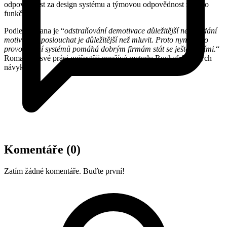
odpovědnost za design systému a týmovou odpovědnost za jeho
funkčnost.
Podle Romana je “
odstraňování demotivace důležitější než hledání
motivace a poslouchat je důležitější než mluvit. Proto nyní místo
provozování systémů pomáhá dobrým firmám stát se ještě lepšími.
“
Roman při své práci nejčastěji používá metodu Rockefellerových
návyků.
Komentáře
(0)
Zatím žádné komentáře. Buďte první!