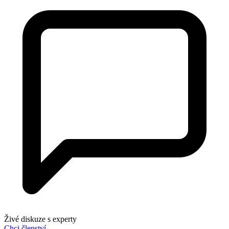
Živé diskuze s experty
Chci členství