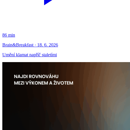
86 min
Brain&Breakfast · 18. 6. 2026
Umění klamat napříč staletími