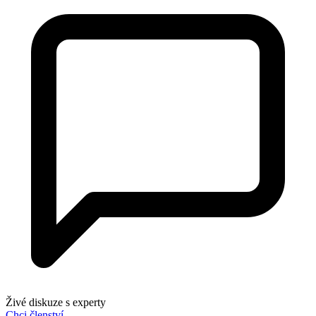
Živé diskuze s experty
Chci členství