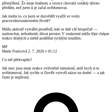
přemýšlení. Že moje hodnoty a vzorce chování vznikly dávno
předtím, než jsem si je začal uvědomovat.
Jak mohu to, co jsem se dozvěděl využít ve svém
pracovním/soukromém životě?
Můžu aktivně vytvářet prostředí, kde se lidé cítí bezpečně —
naslouchat, nehodnotit, dávat prostor. V soukromí můžu lépe chápat
reakce druhých a méně podléhat rychlým soudům.
MF
Marie Francová
2. 7. 2026 v 01:12
Co mě překvapilo?
Jak moc jsou moje reakce ovlivněné minulostí, aniž bych si to
uvědomoval. Jak rychle si člověk vytvoří názor na druhé — a jak
často je nepřesný.