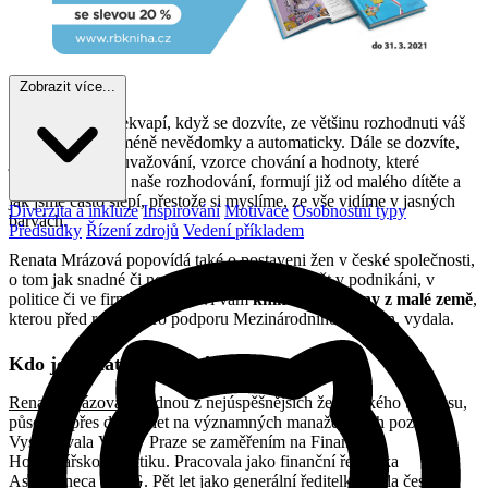
[/show_until]
Zobrazit více...
Tak to vás asi překvapí, když se dozvíte, ze většinu rozhodnuti váš
mozek dělá víceméně nevědomky a automaticky. Dále se dozvíte,
jak se nám naše uvažování, vzorce chování a hodnoty, které
ovlivňují veškeré naše rozhodování, formují již od malého dítěte a
jak jsme často slepí, přestože si myslíme, ze vše vidíme v jasných
Diverzita a inkluze
Inspirování
Motivace
Osobnostní typy
barvách.
Předsudky
Řízení zdrojů
Vedení příkladem
Renata Mrázová popovídá také o postaveni žen v české společnosti,
o tom jak snadné či nesnadné je pro ženu uspět v podnikáni, v
politice či ve firmě a představí vám
knihu Velké ženy z malé země
,
kterou před rokem, pro podporu Mezinárodního dne žen, vydala.
Kdo je Renata Mrázová?
Renata Mrázová
je jednou z nejúspěšnějších žen českého byznysu,
působící přes dvacet let na významných manažerských pozicích.
Vystudovala VŠE v Praze se zaměřením na Finance a
Hospodářskou politiku. Pracovala jako finanční ředitelka
AstraZeneca a ING. Pět let jako generální ředitelka řídila českou