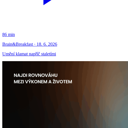
86 min
Brain&Breakfast · 18. 6. 2026
Umění klamat napříč staletími