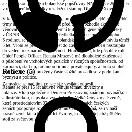
a slovenskou pobočku holandské pojišťovny NN. V roce 2006 stala
v roli generální ředitelky u založení start up Direct pojišťovny.
V každé pozici, v které působila, pro ni vždy byli nejdůležitější lidé,
týmy a firemní kultura. Proto se před 5 lety rozhodla aktivně se
věnovat transformaci HR a firemní kultury. Z generální ředitelky
v ČR/SR se stala globální HR ředitelkou pro celou NN skupinu.
S rodinou se přestěhovala do holandského Hague, kde strávila téměř
5 let. Vloni se přestěhovala zpět do Čech a od 1.5.2019 nastoupila
do vedení mezinárodní společnosti HomeCredit, kde působí v roli
Chief People Officer. Renata Mrázová má dlouholeté zkušenosti
z působení ve vrcholových pozicích v různých společnostech, od
korporaci, start up, rodinnou firmu a private equity, a proto si plně
Reflexe
(5)
uvědomuje, jak je pro ženy často složité prosadit se v podnikání,
byznysu a politice.
Zamyslete se nad tím, co jste si z vysílání odnesli.
Renata se přes 15 let aktivně věnuje tématu diverzity a
inkluze. Vloni společně s Denisou Proškovou, známou novinářkou
a ilustrátorkou, napsala a vydala knihu Velké ženy z malé země,
která prostřednictvím 33 příběhů o inspirativních českých
ženách podporuje rovnost žen a mužů a připomíná, že i v naší
krásné zemi, která leží v srdci Evropy, jsou ženy, jejichž příběhy
stojí za světovou zmínku.