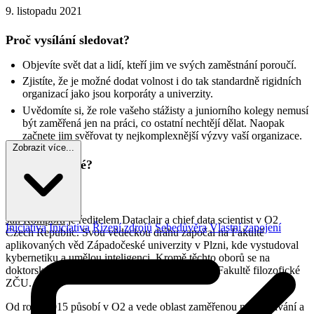
9. listopadu 2021
Proč vysílání sledovat?
Objevíte svět dat a lidí, kteří jim ve svých zaměstnání poroučí.
Zjistíte, že je možné dodat volnost i do tak standardně rigidních
organizací jako jsou korporáty a univerzity.
Uvědomíte si, že role vašeho stážisty a juniorního kolegy nemusí
být zaměřená jen na práci, co ostatní nechtějí dělat. Naopak
začnete jim svěřovat ty nejkomplexnější výzvy vaší organizace.
Zobrazit více...
Kdo jsou hosté?
Jan Romportl
Jan Romportl
je ředitelem Dataclair a chief data scientist v O2
Iniciativa
Iniciativa
Řízení zdrojů
Sebedůvěra
Vlastní zapojení
Czech Republic. Svou vědeckou dráhu započal na Fakultě
aplikovaných věd Západočeské univerzity v Plzni, kde vystudoval
kybernetiku a umělou inteligenci. Kromě těchto oborů se na
doktorské úrovni zaobíral také filozofií vědy na Fakultě filozofické
ZČU.
Od roku 2015 působí v O2 a vede oblast zaměřenou na využívání a