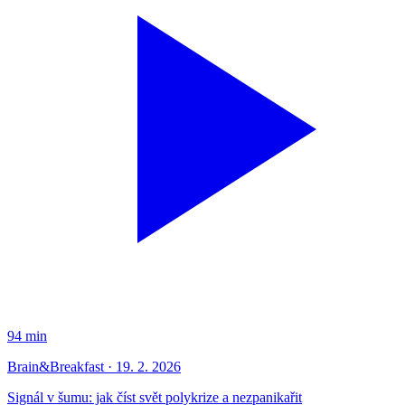
94 min
Brain&Breakfast · 19. 2. 2026
Signál v šumu: jak číst svět polykrize a nezpanikařit