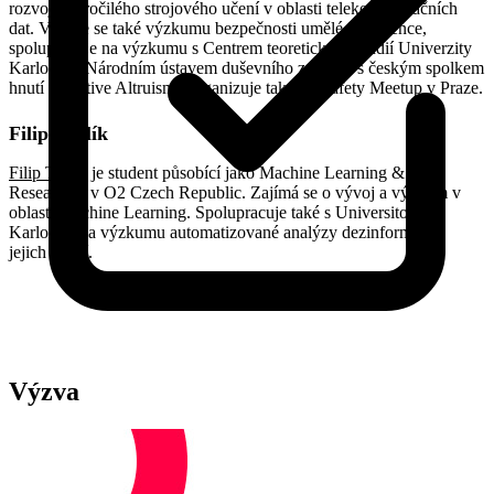
rozvoj pokročilého strojového učení v oblasti telekomunikačních
dat. Věnuje se také výzkumu bezpečnosti umělé inteligence,
spolupracuje na výzkumu s Centrem teoretických studií Univerzity
Karlovy, s Národním ústavem duševního zdraví a s českým spolkem
hnutí Effective Altruism. Organizuje také AI Safety Meetup v Praze.
Filip Trhlík
Filip Trhlík
je student působící jako Machine Learning & NLP
Researcher v O2 Czech Republic. Zajímá se o vývoj a výzkum v
oblasti Machine Learning. Spolupracuje také s Universitou
Karlovou na výzkumu automatizované analýzy dezinformací a
jejich šíření.
Výzva