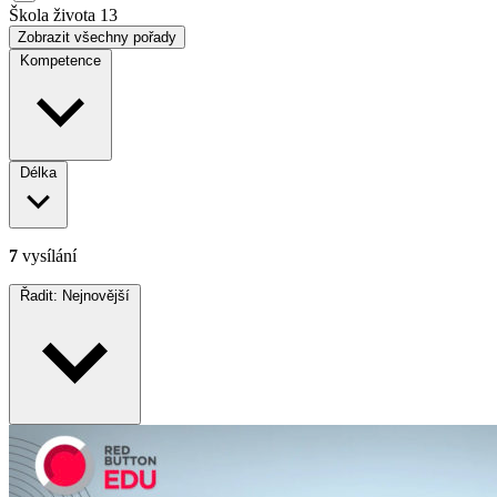
Škola života
13
Zobrazit všechny pořady
Kompetence
Délka
7
vysílání
Řadit:
Nejnovější