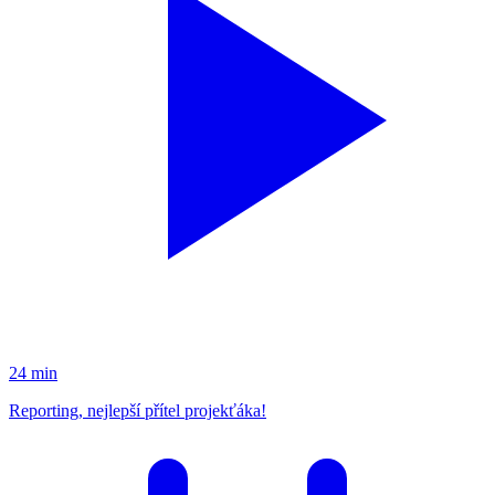
24 min
Reporting, nejlepší přítel projekťáka!