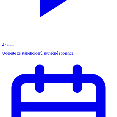
27 min
Udělejte ze stakeholderů skutečné spojence