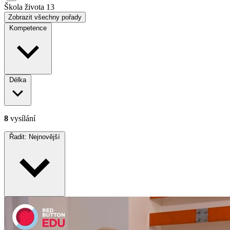
Škola života
13
Zobrazit všechny pořady
Kompetence
Délka
8
vysílání
Řadit:
Nejnovější