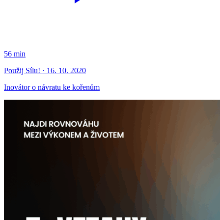
56 min
Použij Sílu! · 16. 10. 2020
Inovátor o návratu ke kořenům