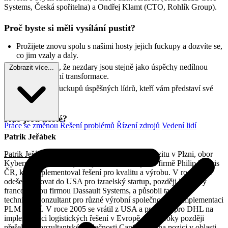
Systems, Česká spořitelna) a Ondřej Klamt (CTO, Rohlík Group).
Proč byste si měli vysílání pustit?
Prožijete znovu spolu s našimi hosty jejich fuckupy a dozvíte se,
co jim vzaly a daly.
Uvědomíte si, že nezdary jsou stejně jako úspěchy nedílnou
Zobrazit více...
součástí Agilní transformace.
Poučíte se z fuckupů úspěšných lídrů, kteří vám představí své
lekce.
Kdo jsou hosté?
Práce se změnou
Řešení problémů
Řízení zdrojů
Vedení lidí
Patrik Jeřábek
Patrik Jeřábek
vystudoval Západočeskou univerzitu v Plzni, obor
Kybernetika a řídící systémy. Kariéru zahájil ve firmě Philip Morris
ČR, kde implementoval řešení pro kvalitu a výrobu. V roce 2001
odešel pracovat do USA pro izraelský startup, později koupený
francouzskou firmou Dassault Systems, a působil tam jako
technický konzultant pro různé výrobní společnosti při implementaci
PLM řešení. V roce 2005 se vrátil z USA a pracoval pro DHL na
implementaci logistických řešení v Evropě, o dva roky později
přešel do konzultantské společnosti CapGemini na pozici v oblasti