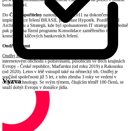
bankovnictví.
Do
České spořitelny
nastoupil v roce 2011 na dokončení
implementace řešení BRASIL pro oblast Hypoték. Později vedl
Architekturu a Strategii, kde byl spoluautorem IT strategií. Následně
pak přešel na řízení programu Konsolidace zaměřeného na
konsolidaci klíčových bankovních řešení.
Ondřej Klamt
Ondřej Klamt
je CTO ve společnosti Rohlik.cz, českém
internetovém obchodu s potravinami, působícím ve třech krajinách
Evropy - České republice, Maďarsku (od roku 2019) a Rakousku
(od 2020). Letos v létě vstoupil také na německý trh. Ondřej je
součástí společnosti již 5 let, z toho zhruba 3 roky ve vedení v
Výzva
oblasti Technology. Se svým týmem, čítajícím téměř 100 členů, se
snaží dobýt Evropu v donášce jídla.