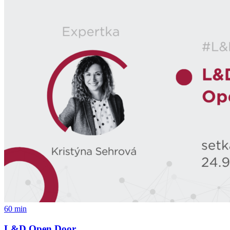
60 min
L&D Open Door