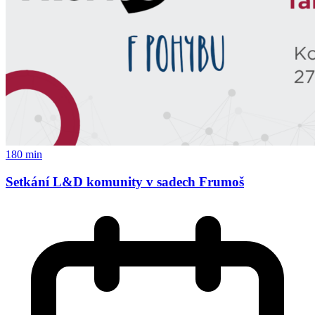
180 min
Setkání L&D komunity v sadech Frumoš