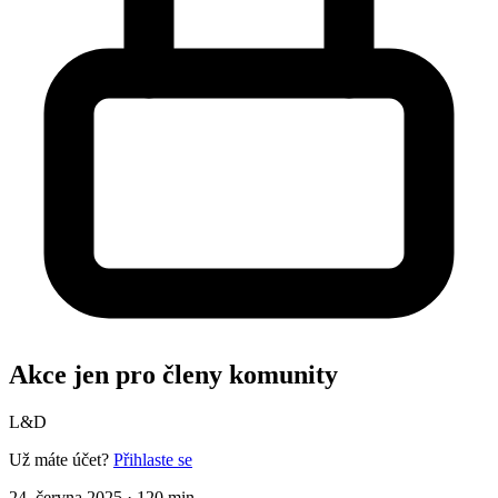
Akce jen pro členy komunity
L&D
Už máte účet?
Přihlaste se
24. června 2025
·
120 min