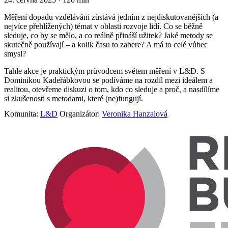
Měření dopadu vzdělávání zůstává jedním z nejdiskutovanějších (a
nejvíce přehlížených) témat v oblasti rozvoje lidí. Co se běžně
sleduje, co by se mělo, a co reálně přináší užitek? Jaké metody se
skutečně používají – a kolik času to zabere? A má to celé vůbec
smysl?
Tahle akce je praktickým průvodcem světem měření v L&D. S
Dominikou Kadeřábkovou se podíváme na rozdíl mezi ideálem a
realitou, otevřeme diskuzi o tom, kdo co sleduje a proč, a nasdílíme
si zkušenosti s metodami, které (ne)fungují.
Komunita:
L&D
Organizátor:
Veronika Hanzalová