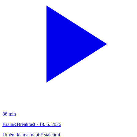
86 min
Brain&Breakfast · 18. 6. 2026
Umění klamat napříč staletími