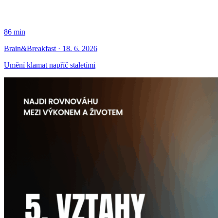
86 min
Brain&Breakfast · 18. 6. 2026
Umění klamat napříč staletími