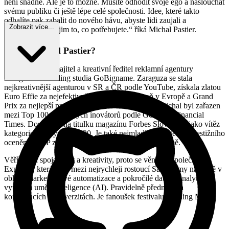
není snadné. Ale je to možné. Musíte odhodit svoje ego a naslouchat
svému publiku či ještě lépe celé společnosti. Idee, které takto
odhalíte pak zabalit do nového hávu, abyste lidi zaujali a
Zobrazit více...
odkomunikovali jim to, co potřebujete.“ říká Michal Pastier.
Kdo je Michal Pastier?
Michal je spolumajitel a kreativní ředitel reklamní agentury
Zaraguza a branding studia GoBigname. Zaraguza se stala
nejkreativnější agenturou v SR a ČR podle YouTube, získala zlatou
Euro Effie za nejefektivnější reklamní kampaň v Evropě a Grand
Prix za nejlepší profil na sociálních sítích v ČR. Michal byl zařazen
mezi Top 100 evropských inovátorů podle Google a Financial
Times. Dostal se i na titulku magazínu Forbes Slovensko jako vítěz
kategorie Byznys 30pod30. Je také nejmladším držitelem prestižního
ocenění FILIP za výjimečný přínos slovenské reklamě.
Věří v sílu spojení dat a kreativity, proto se věnuje i společnosti
Exponea, která patří mezi nejrychleji rostoucí SaaS firmy na světě v
oblasti marketingové automatizace a pokročilé datové analytiky s
využitím umělé inteligence (AI). Pravidelně přednáší na
konferencích a univerzitách. Je fanoušek festivalu Burning Man.