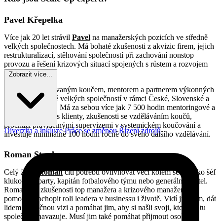
Pavel Křepelka
Více jak 20 let strávil
Pavel
na manažerských pozicích ve středně
velkých společnostech. Má bohaté zkušenosti z akvizic firem, jejich
restrukturalizací, stěhování společností při zachování nonstop
provozu a řešení krizových situací spojených s růstem a rozvojem
SME firem.
Zobrazit více...
Pavel je akreditovaným koučem, mentorem a partnerem výkonných
manažerů středně velkých společností v rámci České, Slovenské a
Polské republiky. Má za sebou více jak 7 500 hodin mentoringové a
koučovací práce s klienty, zkušenosti se vzděláváním koučů,
prochází pravidelnými supervizemi v systemickém koučování a
Diverzita a inkluze
Práce se změnou
Řízení zdrojů
investuje minimálně 100 hodin ročně do svého dalšího vzdělávání.
Roman Stupka
Celý život
Roman
cítí potřebu ovlivňovat věci kolem sebe. Jako šéf
klukovské party, kapitán fotbalového týmu nebo generální ředitel.
Romanovy zkušenosti top manažera a krizového manažera mu
pomohly pochopit roli leadera v businessu i životě. Vidí ji v tom, dát
lidem společnou vizi a pomáhat jim, aby si našli svoji, která na tu
společnou navazuje. Musí jim také pomáhat přijmout osobní