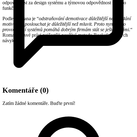
odpovědnost za design systému a týmovou odpovědnost za jeho
funkčnost.
Podle Romana je “
odstraňování demotivace důležitější než hledání
motivace a poslouchat je důležitější než mluvit. Proto nyní místo
provozování systémů pomáhá dobrým firmám stát se ještě lepšími.
“
Roman při své práci nejčastěji používá metodu Rockefellerových
návyků.
Komentáře
(0)
Zatím žádné komentáře. Buďte první!