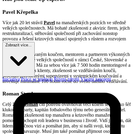
Pavel Křepelka
Více jak 20 let strávil
Pavel
na manažerských pozicích ve středně
velkých společnostech. Má bohaté zkušenosti z akvizic firem, jejich
restrukturalizací, stěhování společností při zachování nonstop
provozu a řešení krizových situací spojených s růstem a rozvojem
SME firem.
Zobrazit více...
Pavel je akreditovaným koučem, mentorem a partnerem výkonných
manažerů středně velkých společností v rámci České, Slovenské a
Polské republiky. Má za sebou více jak 7 500 hodin mentoringové a
koučovací práce s klienty, zkušenosti se vzděláváním koučů,
prochází pravidelnými supervizemi v systemickém koučování a
Iniciativa
Práce se změnou
Řízení zdrojů
Vlastní zapojení
investuje minimálně 100 hodin ročně do svého dalšího vzdělávání.
Roman Stupka
Celý život
Roman
cítí potřebu ovlivňovat věci kolem sebe. Jako šéf
klukovské party, kapitán fotbalového týmu nebo generální ředitel.
Romanovy zkušenosti top manažera a krizového manažera mu
pomohly pochopit roli leadera v businessu i životě. Vidí ji v tom, dát
lidem společnou vizi a pomáhat jim, aby si našli svoji, která na tu
společnou navazuje. Musí jim také pomáhat přijmout osobní