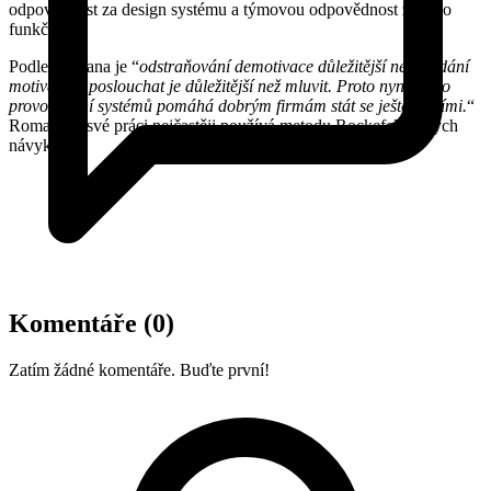
odpovědnost za design systému a týmovou odpovědnost za jeho
funkčnost.
Podle Romana je “
odstraňování demotivace důležitější než hledání
motivace a poslouchat je důležitější než mluvit. Proto nyní místo
provozování systémů pomáhá dobrým firmám stát se ještě lepšími.
“
Roman při své práci nejčastěji používá metodu Rockefellerových
návyků.
Komentáře
(0)
Zatím žádné komentáře. Buďte první!