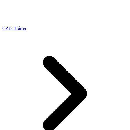
CZECHárna