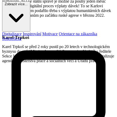
rozhovoru, že i ve státní správě je možné za pouhý jeden měsíc
Zobrazit více...
zprovoznit plně digitální proces výplaty dávek! To se Karlovi
Trpkošovi s týmem podařilo třeba s výplatou humanitárních dávek
ukrajinským občanům po začátku ruské agrese v březnu 2022.
Kdo je host?
Digitalizace
Inspirování
Motivace
Orientace na zákazníka
Karel Trpkoš
Sebereflexe
Karel Trpkoš se před 2 roky pustil po 20 letech v technologickém
byznysu do své “Mission Impossible” a z pozice Vrchního ředitele
Sekce Informačních technologií se svým týmem úspěšně digitalizuje
agendy MInisterstva práce a sociálních věcí a Úřadů práce.