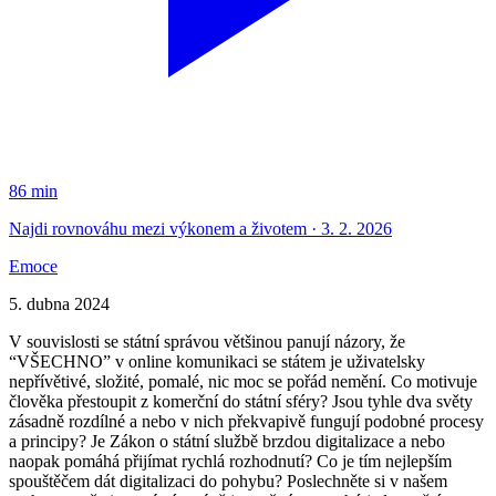
86 min
Najdi rovnováhu mezi výkonem a životem · 3. 2. 2026
Emoce
5. dubna 2024
V souvislosti se státní správou většinou panují názory, že
“VŠECHNO” v online komunikaci se státem je uživatelsky
nepřívětivé, složité, pomalé, nic moc se pořád nemění. Co motivuje
člověka přestoupit z komerční do státní sféry? Jsou tyhle dva světy
zásadně rozdílné a nebo v nich překvapivě fungují podobné procesy
a principy? Je Zákon o státní službě brzdou digitalizace a nebo
naopak pomáhá přijímat rychlá rozhodnutí? Co je tím nejlepším
spouštěčem dát digitalizaci do pohybu? Poslechněte si v našem