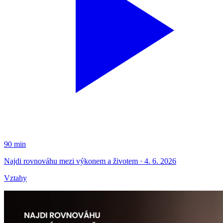
90 min
Najdi rovnováhu mezi výkonem a životem · 4. 6. 2026
Vztahy