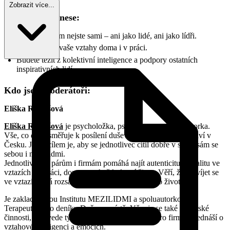
Zobrazit více...
Co vám to přinese:
Pocit, že v tom nejste sami – ani jako lidé, ani jako lídři.
Prohloubí se vaše vztahy doma i v práci.
Budete těžit z kolektivní inteligence a podpory ostatních
inspirativních lidí.
Kdo jsou moderátoři:
Eliška Remešová
Eliška Remešová
je psycholožka, psychoterapeutka a lektorka.
Vše, co dělá, směřuje k posílení duševního a sociálního zdraví v
Česku. Jejím cílem je, aby se jednotlivec cítil dobře v sobě, sám se
sebou i mezi lidmi.
Jednotlivcům, párům i firmám pomáhá najít autenticitu a vitalitu ve
vztazích - v práci, doma, pro každodenní život. Věří, že rozvíjet se
ve vztazích má rozsáhlý dopad na kvalitu našeho života.
Je zakladatelkou Institutu MEZILIDMI a spoluautorkou
Terapeutického deníku Duše na místě. Věnuje se také lektorské
činnosti, kde vede týmové workshopy a kurzy pro firmy. Přednáší o
vztahové inteligenci a emocích.