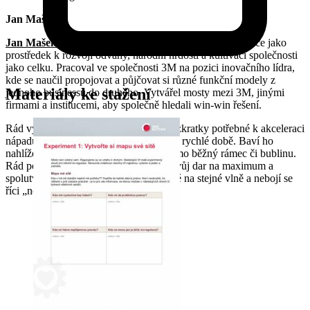
Jan Mašek
Jan Mašek
je zakladatel sítě Red Button. Vybral si inovace jako
prostředek k rozvoji odvahy, národní hrdosti a kultivaci společnosti
jako celku. Pracoval ve společnosti 3M na pozici inovačního lídra,
kde se naučil propojovat a půjčovat si různé funkční modely z
Materiály ke stažení
jednoho businessu do druhého. Vytvářel mosty mezi 3M, jinými
firmami a institucemi, aby společně hledali win-win řešení.
Rád vytváří sítě, které umožňují hledat zkratky potřebné k akceleraci
nápadů nebo rozvoji businessu v dnešní rychlé době. Baví ho
nahlížet a učit se z oborů, které jsou mimo běžný rámec či bublinu.
Rád pomáhá tomu, aby lidé využívali svůj dar na maximum a
spolutvořili s lidmi, kteří jsou hodnotově na stejné vlně a nebojí se
říci „nevím".