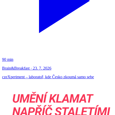
90 min
Brain&Breakfast · 23. 7. 2026
czeXperiment – laboratoř, kde Česko zkoumá samo sebe