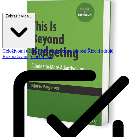
Zobrazit více...
Celoživotní učení
Předávání zodpovědnosti
Řízení zdrojů
Rozhodování
Sebereflexe