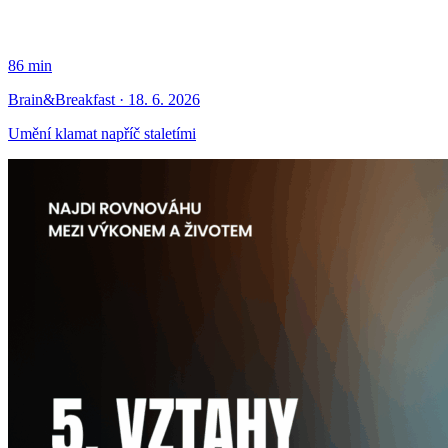
86 min
Brain&Breakfast · 18. 6. 2026
Umění klamat napříč staletími