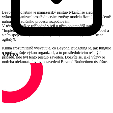
Beyond Budgeting je manažerský přístup týkající se zlepšení
výkonu organizací prostřednictvím změny modelu řízení, a to včetně
nahrazení tradičního procesu rozpočtování.
V této útlé knížce (případně v její o něco objemnější starší sestře
"Implementing Beyond Budgeting") najdete praxí ověřený model a
s ním spojená doporučení, díky kterým se vaše organizace stane
agilnější.
Kniha srozumitelně vysvětluje, co Beyond Budgeting je, jak funguje
a proč zlepšuje výkon organizací, a to prostřednictvím reálných
Výzva
případů, kde byl tento přístup zaveden. Dozvíte se, jaké výzvy je
potřeba překonat, aby bylo zavedení Beyond Budgetingu úspěšné, a
co vám tato změna přinese.
Kdo je Jaroslav Procházka?
Jaroslav Procházka
pomáhá firmám s rozvojem produktového
managementu, organizačního designu a budováním agilní kultury.
Ať už formou mentoringu nebo prostřednictvím své Produktové
akademie vás naučí dělat produktový management na špičkové
úrovni. Koukněte určitě i na jeho knihy: "Ať jsme všichni Spotify!"
, "Tenders and Contracts for Digital World" a "Provozujte IT jinak".