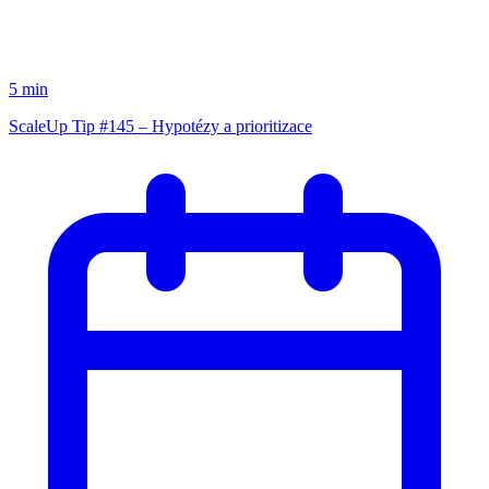
5 min
ScaleUp Tip #145 – Hypotézy a prioritizace