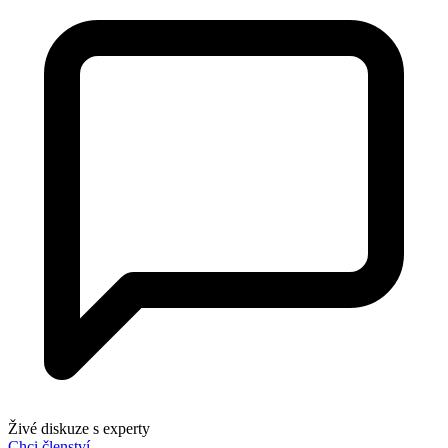
Živé diskuze s experty
Chci členství