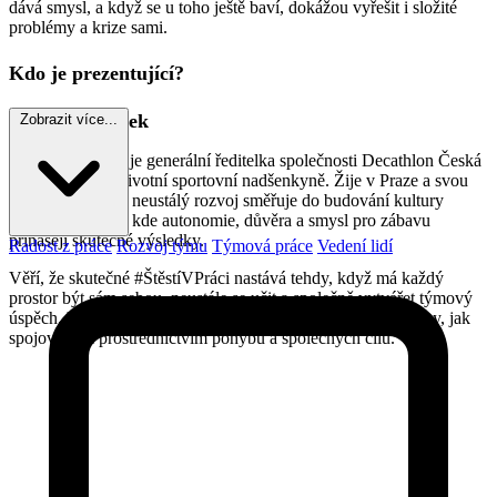
dává smysl, a když se u toho ještě baví, dokážou vyřešit i složité
problémy a krize sami.
Kdo je prezentující?
Anna Szymanek
Zobrazit více...
Anna Szymanek je generální ředitelka společnosti Decathlon Česká
republika a celoživotní sportovní nadšenkyně. Žije v Praze a svou
vášeň pro sport a neustálý rozvoj směřuje do budování kultury
zaměřené na lidi, kde autonomie, důvěra a smysl pro zábavu
přinášejí skutečné výsledky.
Radost z práce
Rozvoj týmu
Týmová práce
Vedení lidí
Věří, že skutečné #ŠtěstíVPráci nastává tehdy, když má každý
prostor být sám sebou, neustále se učit a společně vytvářet týmový
úspěch. Ve volném čase zůstává aktivní a hledá nové způsoby, jak
spojovat lidi prostřednictvím pohybu a společných cílů.