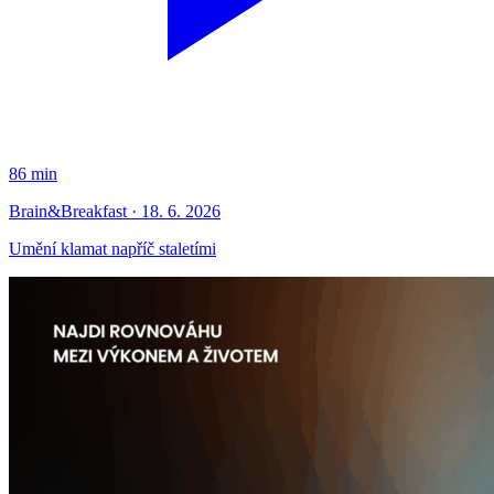
86 min
Brain&Breakfast · 18. 6. 2026
Umění klamat napříč staletími