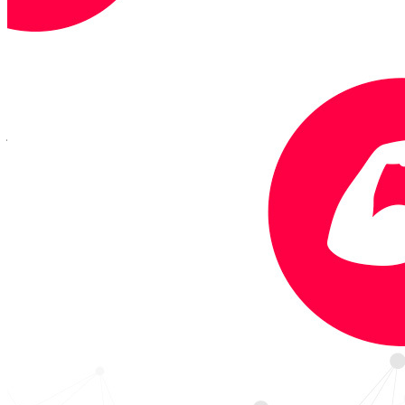
Kdo je Martin Holečko?
Martin Holečko je spoluzakladatelem Etnetera Group a
zakladatelem & CEO
Future Port Prague
- mezinárodního
futuristického festivalu, včetně jeho speciální edice
Future Port
Youth
- konference pro školy, studenty a učitele zaměřená na
technologie a budoucnost. Více o Martinovými tajnými zbraněmi
jsou neomezená představivost, kreativita a schopnost vést a
inspirovat druhé, aby se nebáli myslet ve velkém.