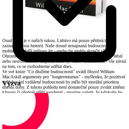
Osud světa je v našich rukou. Lidstvo má pouze pětitisíciletou
zaznamenanou historii. Naše dosud nenapsaná budoucnost by
mohla trvat další miliony let - anebo by mohla skončit zítra.
Ohromné množství lidí by mohlo vést životy plného velkého štěstí
nebo neuvěřitelného utrpení, nebo by vůbec nemuseli žít - vše závisí
na tom, co se rozhodneme udělat dnes.
Ve své knize "Co dlužíme budoucnosti" uvádí filozof William
MacAskill argumenty pro "longtermismus" - myšlenku, že pozitivní
Výzva
ovlivňování vzdálené budoucnosti by mělo být morální prioritou
dnešní doby. Z tohoto pohledu není dostatečné pouze zvrátit změnu
klimatu či předejít příští pandemii - musíme zajistit, že kdykoliv by
se civilizace v budoucnu zhroutila, bude se schopná zase znovu
obnovit, překonat konec morálního pokroku a připravit se na
planetu, kde nejchytřejší bytosti jsou digitální, nikoliv lidské.
Pokud dnes učiníme moudrá rozhodnutí, naši pravnuci budou
prosperovat a vědět, že jsme udělali všechno, co jsme mohli,
abychom jim darovali svět plný spravedlnosti, naděje a krásy.