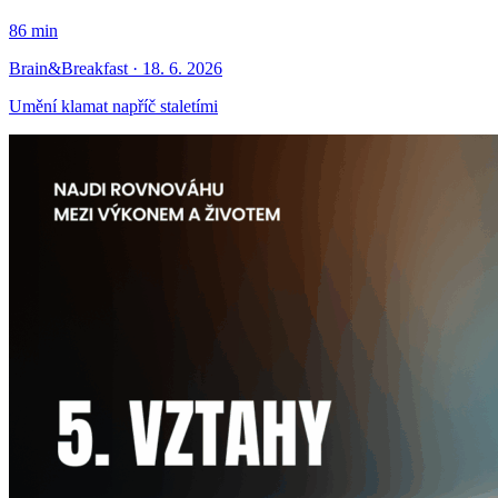
86 min
Brain&Breakfast · 18. 6. 2026
Umění klamat napříč staletími