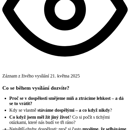
Záznam z živého vysílání
21. května 2025
Co se během vysílání dozvíte?
Proč se v dospělosti smějeme míň a ztrácíme lehkost – a dá
se to vrátit?
Kdy se vlastně
stáváme dospělými – a co když nikdy
?
Co když jsem měl žít jiný život
? Co si počít s tichými
otázkami, které nás budí ve tři ráno?
Největší chyby dospělosti: proč si často
myslíme, že selháváme