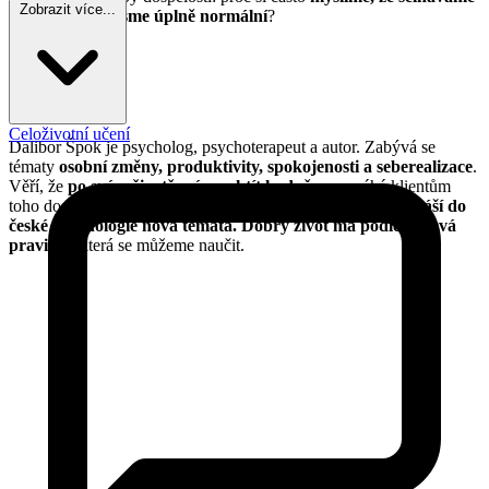
Zobrazit více...
– a přitom jsme úplně normální
?
Kdo je host?
Dalibor Špok
Celoživotní učení
Dalibor Špok je psycholog, psychoterapeut a autor. Zabývá se
tématy
osobní změny, produktivity, spokojenosti a seberealizace
.
Věří, že
po svém životě máme chtít hodně
, a pomáhá klientům
toho dosáhnout. Často na sebe bere
roli průkopníka a přináší do
české psychologie nová témata. D
obrý život má podle něj svá
pravidla
, která se můžeme naučit.