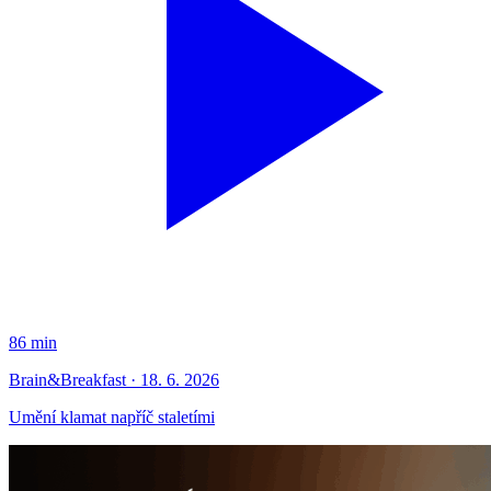
86 min
Brain&Breakfast · 18. 6. 2026
Umění klamat napříč staletími