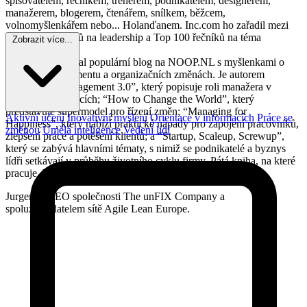
spisovatelem, řečníkem, trenérem, podnikatelem, designérem,
manažerem, blogerem, čtenářem, snílkem, běžcem,
volnomyšlenkářem nebo... Holanďanem. Inc.com ho zařadil mezi
Top 50 odborníků na leadership a Top 100 řečníků na téma
Zobrazit více...
leadershipu.
Od roku 2008 psal populární blog na NOOP.NL s myšlenkami o
agilním managementu a organizačních změnách. Je autorem
bestselleru “Management 3.0”, který popisuje roli manažera v
agilních organizacích; “How to Change the World”, který
představuje supermodel pro řízení změn; “Managing for
Aktivní učení
Inovativní myšlení
Orientace v informacích
Práce se
Happiness”, který nabízí praktické nápady pro zapojení pracovníků,
změnou
Umělá inteligence
Vedení lidí
zlepšení práce a potěšení klientů; a “Startup, Scaleup, Screwup”,
který se zabývá hlavními tématy, s nimiž se podnikatelé a byznys
lídři setkávají v průběhu životního cyklu firmy. Pátá kniha, na které
pracuje, bude “Glitches of Gods”, sci-fi román.
Jurgen je CEO společnosti The unFIX Company a
spoluzakladatelem sítě Agile Lean Europe.