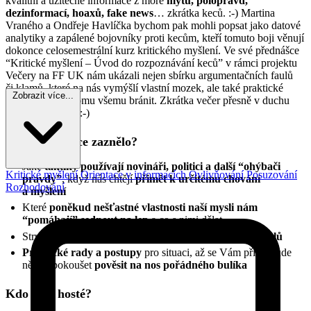
kvalitní a užitečné informace z moře
mýtů, polopravd,
dezinformací, hoaxů, fake news
… zkrátka keců. :-) Martina
Vraného a Ondřeje Havlíčka bychom pak mohli popsat jako datové
analytiky a zapálené bojovníky proti kecům, kteří tomuto boji věnují
dokonce celosemestrální kurz kritického myšlení. Ve své přednášce
“Kritické myšlení – Úvod do rozpoznávání keců” v rámci projektu
Večery na FF UK nám ukázali nejen sbírku argumentačních faulů
či klamů, které na nás vymýšlí vlastní mozek, ale také praktické
Zobrazit více...
postupy, jak se tomu všemu bránit. Zkrátka večer přesně v duchu
Neurazitelny.cz! :-)
Co v přednášce zaznělo?
Jaké
taktiky používají novináři, politici a další “ohýbači
Kritické myšlení
Orientace v informacích
Ovlivňování
Posuzování
pravdy”
, když nás chtějí
přimět k určitému chování
Rozhodování
a myšlení
Které
poněkud nešťastné vlastnosti naší mysli nám
“pomáhají” sednout na lep
a co s nimi dělat
Stručný přehled
chyb uvažování a argumentačních faulů
Praktické rady a postupy
pro situaci, až se Vám příště bude
někdo pokoušet
pověsit na nos pořádného bulíka
Kdo jsou hosté?