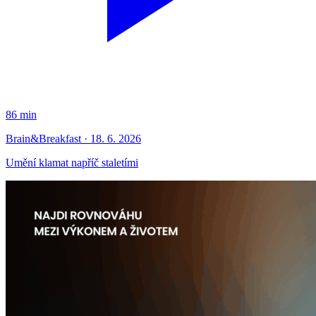
86 min
Brain&Breakfast · 18. 6. 2026
Umění klamat napříč staletími