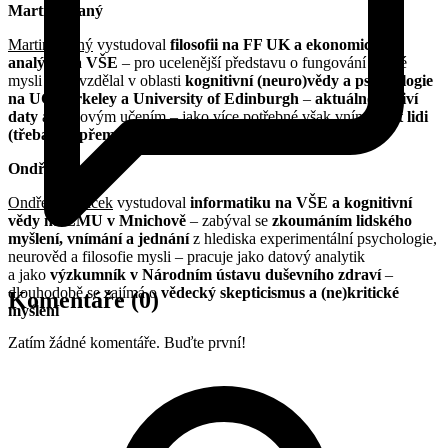
Martin Vraný
Martin Vraný
vystudoval
filosofii na FF UK a ekonomickou
analýzu na VŠE
– pro ucelenější představu o fungování lidské
mysli se dovzdělal v oblasti
kognitivní (neuro)vědy a psychologie
na UC Berkeley a University of Edinburgh
–
aktuálně se živí
daty
a strojovým učením – jako více potřebné však vnímá
učit lidi
(třeba jak přemýšlet o vlastním myšlení)
Ondřej Havlíček
Ondřej Havlíček
vystudoval
informatiku na VŠE a kognitivní
vědy na LMU v Mnichově
– zabýval se
zkoumáním lidského
myšlení, vnímání a jednání
z hlediska experimentální psychologie,
neurověd a filosofie mysli – pracuje jako datový analytik
a jako
výzkumník v Národním ústavu duševního zdraví
–
dlouhodobě se zajímá o
vědecký skepticismus a (ne)kritické
Komentáře
(0)
myšlení
Zatím žádné komentáře. Buďte první!