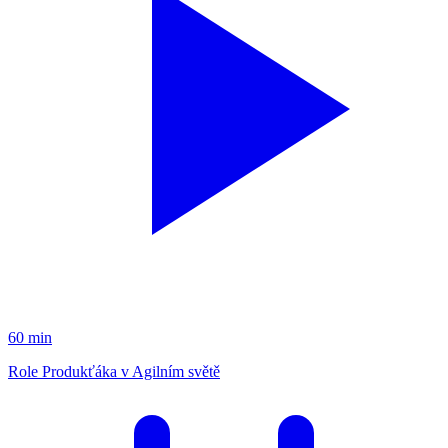
60 min
Role Produkťáka v Agilním světě