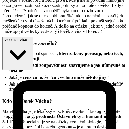
projektu v rozhovoru u Stolu pro tři, kde jsme si povídali mimo jiné
o zodpovědnosti, krátkozrakosti politiky a hodnotě člověka. I když
přednáška “Společenstvo obětí” byla tomuto rozhovoru
“prequelem”, jak se dnes s oblibou říká, nic to nemění na skvělých
myšlenkách v ní obsažených, které umí pohladit po duši stejně jako
pořádně kopnout do holeně. A došlo na otázku, jak se v jedné osobě
může spojit vědecky vzdělaný člověk a víra v Boha. :-)
Zobrazit více...
Co v přednášce zaznělo?
Zda se máme bát spíš těch,
kteří zákony porušují, nebo těch,
kdo je dodržují
Proč se tak
rádi zodpovědnosti zbavujeme a jak důmyslně to
děláme
Jaká je
cena za to, že “za všechno může někdo jiný”
Jak se má člověk postavit k zodpovědnosti,
aby prožil zdařilý
život
Kdo je Marek Vácha?
Marek Vácha
je je lékařský etik, kněz, evoluční biolog, spisovatel,
blogger, pedagog,
přednosta Ústavu etiky a humanitních studií
3. LF U
K. Specializuje se na otázky evoluční biologie, lékařské
etiky a etiky poznání lidského genomu – je autorem desítek