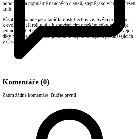
odborných a populárně naučných článků, stejně jako více než deseti
knih.
Působí mimo jiné jako farář farnosti Lechovice. Svým přístupem
k evoluci, naši roli v ní a k souvisejícím otázkám etiky poskytuje
jedinečný úhel pohledu na otázku “Kdo je vlastně člověk?”. Nejen
díky tomu se těší pověsti jednoho z nejoblíbenějších přednášejících
v České republice.
Komentáře
(0)
Zatím žádné komentáře. Buďte první!