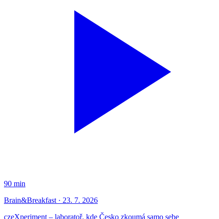
90 min
Brain&Breakfast · 23. 7. 2026
czeXperiment – laboratoř, kde Česko zkoumá samo sebe