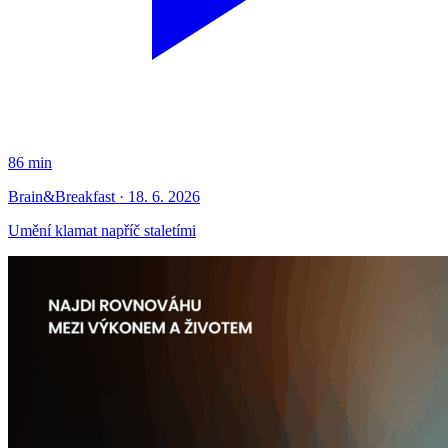
86 min
Brain&Breakfast · 18. 6. 2026
Umění klamat napříč staletími