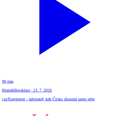
90 min
Brain&Breakfast · 23. 7. 2026
czeXperiment – laboratoř, kde Česko zkoumá samo sebe