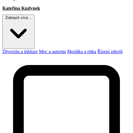
Kateřina Kudynek
Zobrazit více...
Diverzita a inkluze
Moc a autorita
Morálka a etika
Řízení zdrojů