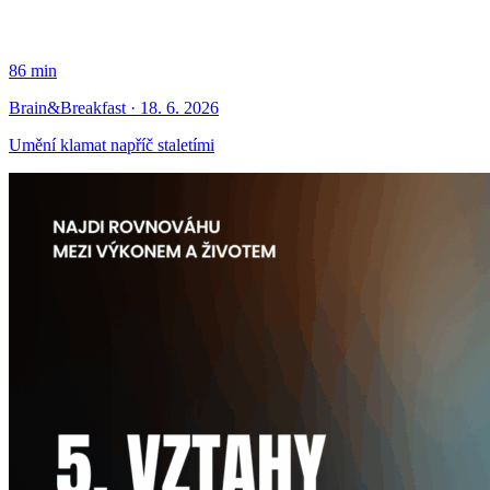
86 min
Brain&Breakfast · 18. 6. 2026
Umění klamat napříč staletími