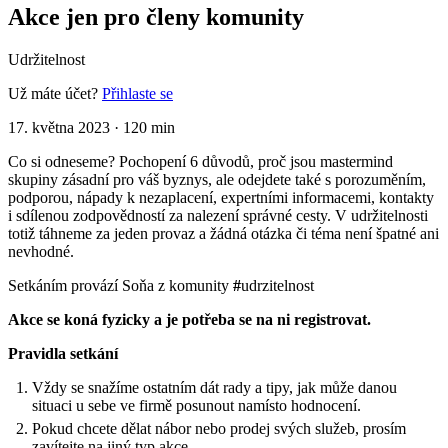
Akce jen pro členy komunity
Udržitelnost
Už máte účet?
Přihlaste se
17. května 2023
·
120 min
Co si odneseme? Pochopení 6 důvodů, proč jsou mastermind
skupiny zásadní pro váš byznys, ale odejdete také s porozuměním,
podporou, nápady k nezaplacení, expertními informacemi, kontakty
i sdílenou zodpovědností za nalezení správné cesty. V udržitelnosti
totiž táhneme za jeden provaz a žádná otázka či téma není špatné ani
nevhodné.
Setkáním provází Soňa z komunity
#
udrzitelnost
Akce se koná fyzicky a je potřeba se na ni registrovat.
Pravidla setkání
Vždy se snažíme ostatním dát rady a tipy, jak může danou
situaci u sebe ve firmě posunout namísto hodnocení.
Pokud chcete dělat nábor nebo prodej svých služeb, prosím
zavítejte na jiný typ akce.