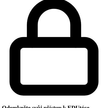
Odemkněte svůj přístup k EDUtéce