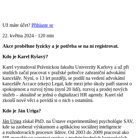
Už máte účet?
Přihlaste se
22. května 2024
·
120 min
Akce proběhne fyzicky a je potřeba se na ní registrovat.
Kdo je Karel Ryšavý?
Karel vystudoval Právnickou fakultu Univerzity Karlovy a už při
studiích začal pracovat v pražské pobočce zahraniční advokátní
kanceláře. Nyní, o 13 let později, se podílí na vedení advokátní
kanceláře Accace (ekejs) Legal, kde mezi jeho úkoly patří starost o
spokojenost a rozvoj týmu (nyní 20 lidí), rozvoj a prodej nových
služeb – aktuálně se jedná o digitalizaci HR agendy. Karel rád
zkouší nové věci a povídá si o nich s ostatními.
Kdo je Ján Uriga?
Ján Uriga
získal PhD. na Ústave experimentálnej psychológie SAV,
kde sa zaoberal výskumom a aplikáciou sociálnej inteligencie
a rozhodovacích procesov lídrov. Od 2003 do 2009 pracoval ako
HR manažér vo verejnej správe a medzinárodných korporáciách.