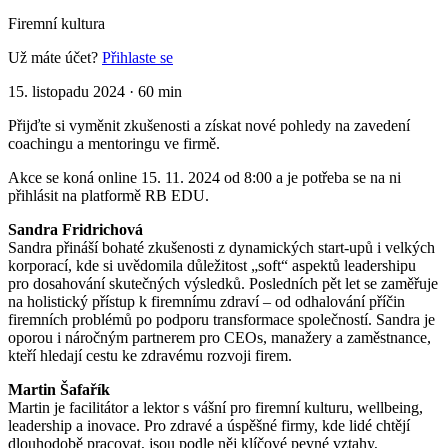
Firemní kultura
Už máte účet?
Přihlaste se
15. listopadu 2024
·
60 min
Přijďte si vyměnit zkušenosti a získat nové pohledy na zavedení
coachingu a mentoringu ve firmě.
Akce se koná online 15. 11. 2024 od 8:00 a je potřeba se na ni
přihlásit na platformě RB EDU.
Sandra Fridrichová
Sandra přináší bohaté zkušenosti z dynamických start-upů i velkých
korporací, kde si uvědomila důležitost „soft“ aspektů leadershipu
pro dosahování skutečných výsledků. Posledních pět let se zaměřuje
na holistický přístup k firemnímu zdraví – od odhalování příčin
firemních problémů po podporu transformace společností. Sandra je
oporou i náročným partnerem pro CEOs, manažery a zaměstnance,
kteří hledají cestu ke zdravému rozvoji firem.
Martin Šafařík
Martin je facilitátor a lektor s vášní pro firemní kulturu, wellbeing,
leadership a inovace. Pro zdravé a úspěšné firmy, kde lidé chtějí
dlouhodobě pracovat, jsou podle něj klíčové pevné vztahy,