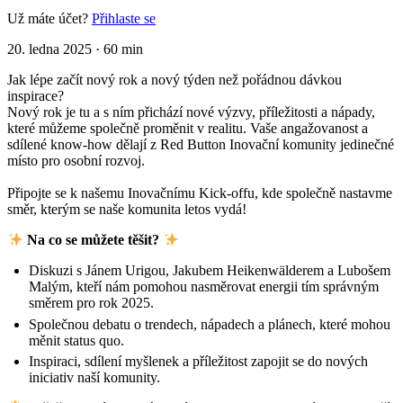
Už máte účet?
Přihlaste se
20. ledna 2025
·
60 min
Jak lépe začít nový rok a nový týden než pořádnou dávkou
inspirace?
Nový rok je tu a s ním přichází nové výzvy, příležitosti a nápady,
které můžeme společně proměnit v realitu. Vaše angažovanost a
sdílené know-how dělají z Red Button Inovační komunity jedinečné
místo pro osobní rozvoj.
Připojte se k našemu Inovačnímu Kick-offu, kde společně nastavme
směr, kterým se naše komunita letos vydá!
Na co se můžete těšit?
Diskuzi s Jánem Urigou, Jakubem Heikenwälderem a Lubošem
Malým, kteří nám pomohou nasměrovat energii tím správným
směrem pro rok 2025.
Společnou debatu o trendech, nápadech a plánech, které mohou
měnit status quo.
Inspiraci, sdílení myšlenek a příležitost zapojit se do nových
iniciativ naší komunity.