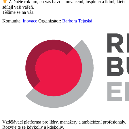
Začněte rok tím, co vás baví – inovacemi, inspirací a lidmi, kteří
sdílejí vaši vášeň.
Těšíme se na vás!
Komunita:
Inovace
Organizátor:
Barbora Tejnská
Vzdělávací platforma pro lídry, manažery a ambiciózní profesionály.
Rozvíjejte se kdykoliv a kdekoliv.