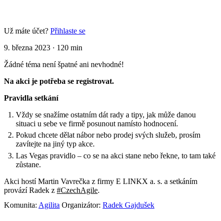
Už máte účet?
Přihlaste se
9. března 2023
·
120 min
Žádné téma není špatné ani nevhodné!
Na akci je potřeba se registrovat.
Pravidla setkání
Vždy se snažíme ostatním dát rady a tipy, jak může danou
situaci u sebe ve firmě posunout namísto hodnocení.
Pokud chcete dělat nábor nebo prodej svých služeb, prosím
zavítejte na jiný typ akce.
Las Vegas pravidlo – co se na akci stane nebo řekne, to tam také
zůstane.
Akci hostí Martin Vavrečka z firmy E LINKX a. s. a setkáním
provází Radek z
#CzechAgile
.
Komunita:
Agilita
Organizátor:
Radek Gajdušek