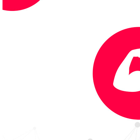
Vojtou Hlaváčkem zde objevují možnosti lidského potenciálu a
poznání. Čerpají informace z vědeckých studií, podcastů a knih, na
základě čehož pak optimalizují vlastní každodenní zkušenost a
předávají ji dále ve formě podcastu, přednášek a kurzů. Více o Brain
We Are najdete zde:
https://brainya.org/