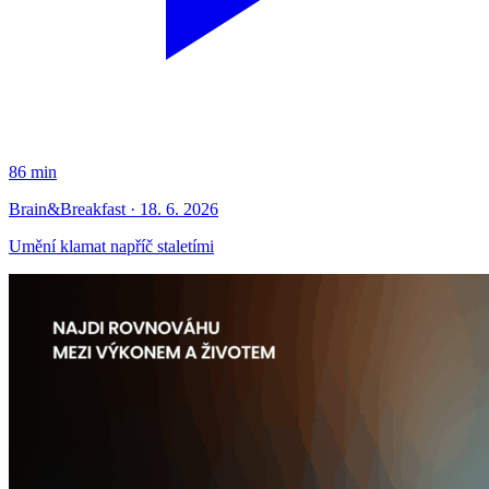
86 min
Brain&Breakfast · 18. 6. 2026
Umění klamat napříč staletími