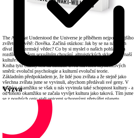
The Ape that Understood the Universe je příběhem nejpodivnějšího
zvířete na světě: člověka. Začíná otázkou: Jak by se na náš druh
díval mimozemský vědec? Co by si myslel o našich pohlavních
rozdílech, našem sexuálním chování, altruistických sklonech a naší
kultuře?
Kniha tyto otázky řeší na základě dvou hlavních myšlenkových
směrů: evoluční psychologie a kulturní evoluční teorie.
Základním předpokladem je, že lidé jsou zvířata a že stejně jako
všechna zvířata jsme se vyvinuli, abychom předávali své geny. V
Výzva
určitém okamžiku se však u nás vyvinula také schopnost kultury - a
od tohoto okamžiku se začala vyvíjet kultura jako taková. Tím jsme
se z pouhých opic stali opicemi schopnými přetvářet planetu,
cestovat do jiných světů a chápat obrovský vesmír, jehož jsme jen
malým, prchavým zlomkem.
Kdo je Jiří Kryštof Jarmar?
Jiří Kryštof Jarmar
je spolutvůrcem podcastu Brain We Are. Spolu s