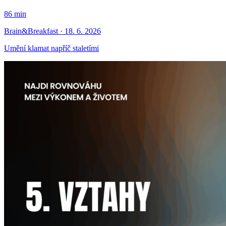
86 min
Brain&Breakfast · 18. 6. 2026
Umění klamat napříč staletími