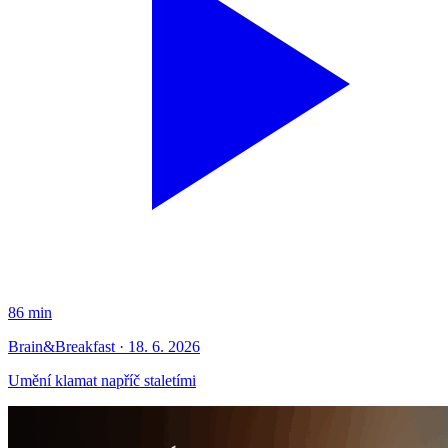
86 min
Brain&Breakfast · 18. 6. 2026
Umění klamat napříč staletími