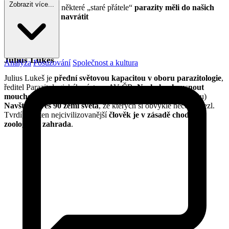
Zobrazit více...
Proč bychom některé „staré přátele“
parazity měli do našich
životů (a těl) navrátit
Kdo je host?
Julius Lukeš
Analýza
Posuzování
Společnost a kultura
Julius Lukeš je
přední světovou kapacitou v oboru parazitologie
,
ředitel Parazitologického ústavu AV ČR
. Nechal se kousnout
mouchou tse-tse a snědl tasemnici
(údajně v rámci výzkumu)
Navštívil přes 90 zemí světa
, ze kterých si obvykle něco přivezl.
Tvrdí, že i ten nejcivilizovanější
člověk je v zásadě chodící
zoologická zahrada
.