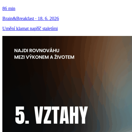
86 min
Brain&Breakfast · 18. 6. 2026
Umění klamat napříč staletími