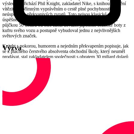
výsledek, přichází Phil Knight, zakladatel Nike, s knihou "Umění
vítězit" - upřímným vyprávěním o cestě plné pochybností,
neúspěchů a překvapivých zvratů. Toto nejsou klasické paměti
úspěšného podnikatele, ale autentický příběh člověka, který s
půjčkou 50 dolarů od otce začal dovážet japonské běžecké boty z
kufru svého vozu a postupně vybudoval jednu z nejvlivnějších
světových značek.
Knight s pokorou, humorem a nejedním překvapením popisuje, jak
Výzva
se z plachého čerstvého absolventa obchodní školy, který neuměl
prodávat, stal zakladatelem společnosti s obratem 30 miliard dolarů
ročně. Kniha odkrývá zákulisí vzniku legendárního loga "fajfky",
dramatické chvíle, kdy firma téměř zkrachovala kvůli nedostatku
finančních prostředků.
"Umění vítězit" ukazuje, že úspěch není jen o dobrých nápadech,
ale o vytrvalosti, odvaze jít za svým snem a o síle týmu "bláznů" -
jak Knight nazývá své nejbližší spolupracovníky. Kniha
demonstruje, jak z "bláznivého nápadu" může vzniknout globální
fenomén, pokud člověk nevzdá své vize a dokáže překonávat
nekonečné překážky s humorem a pokorou.
Kdo je Petr Skondrojanis?
Petr Skondrojanis je zakladatel a CEO COCUMA, expert na