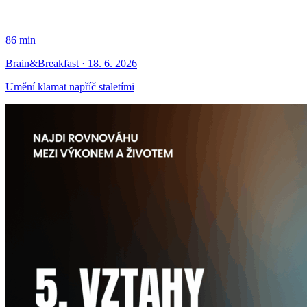
86 min
Brain&Breakfast · 18. 6. 2026
Umění klamat napříč staletími