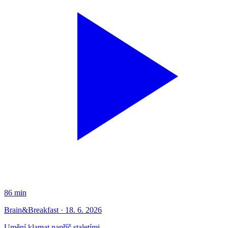
86 min
Brain&Breakfast · 18. 6. 2026
Umění klamat napříč staletími