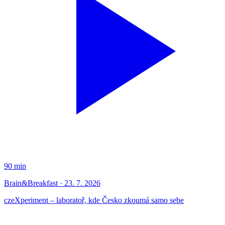
90 min
Brain&Breakfast · 23. 7. 2026
czeXperiment – laboratoř, kde Česko zkoumá samo sebe