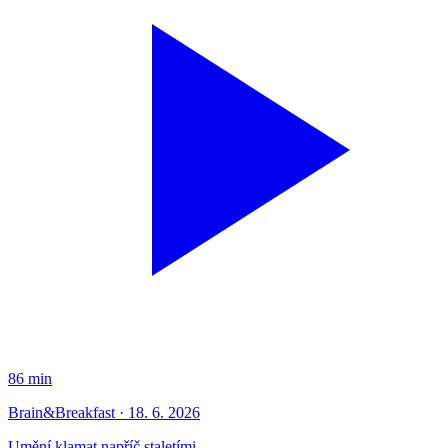
86 min
Brain&Breakfast · 18. 6. 2026
Umění klamat napříč staletími