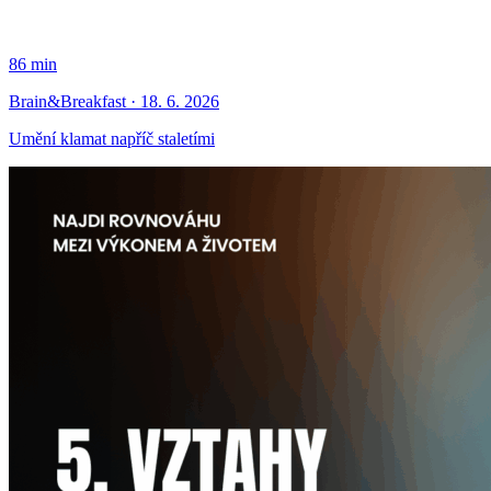
86 min
Brain&Breakfast · 18. 6. 2026
Umění klamat napříč staletími