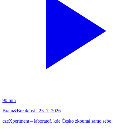
90 min
Brain&Breakfast · 23. 7. 2026
czeXperiment – laboratoř, kde Česko zkoumá samo sebe