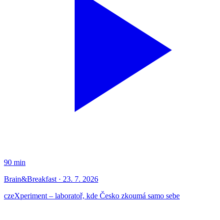
90 min
Brain&Breakfast · 23. 7. 2026
czeXperiment – laboratoř, kde Česko zkoumá samo sebe