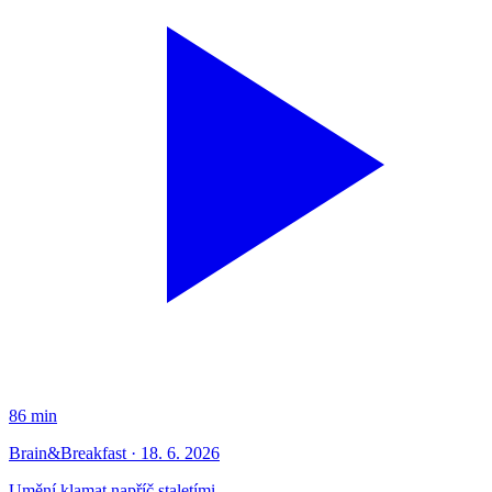
86 min
Brain&Breakfast · 18. 6. 2026
Umění klamat napříč staletími