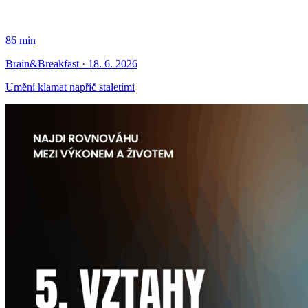
86 min
Brain&Breakfast · 18. 6. 2026
Umění klamat napříč staletími