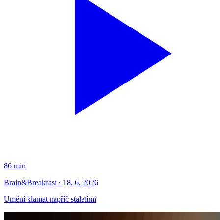
86 min
Brain&Breakfast · 18. 6. 2026
Umění klamat napříč staletími