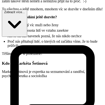
zatím takové štěstí neměli a nemůžou přijít na to proč. :-)
To všechno a ještě mnohem, mnohem víc se dozvíte v dnešním dílu!
Zobrazit více...
Co se během vysílání ještě dozvíte?
Zda podvádějí víc muži nebo ženy
Na čem se spousta lidí ve vztahu zasekne
Jak se na nás navenek pozná, že nás nikdo nechce
Proč nás přitahují lidé, o kterých od začátku víme, že to bude
průšvih
Těšíme se, že si přisednete!
Kdo je Markéta Šetinová
Markéta Šetinová je expertka na seznamování a randění,
psychoterapeutka a socioložka