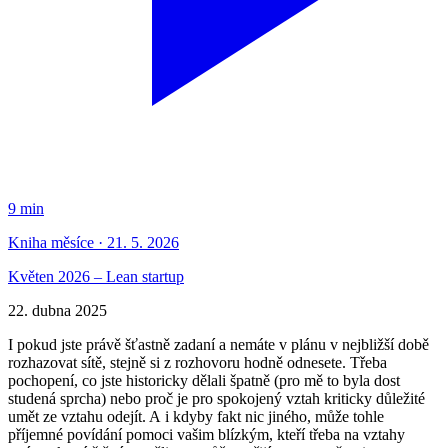
9 min
Kniha měsíce · 21. 5. 2026
Květen 2026 – Lean startup
22. dubna 2025
I pokud jste právě šťastně zadaní a nemáte v plánu v nejbližší době
rozhazovat sítě, stejně si z rozhovoru hodně odnesete. Třeba
pochopení, co jste historicky dělali špatně (pro mě to byla dost
studená sprcha) nebo proč je pro spokojený vztah kriticky důležité
umět ze vztahu odejít. A i kdyby fakt nic jiného, může tohle
příjemné povídání pomoci vašim blízkým, kteří třeba na vztahy