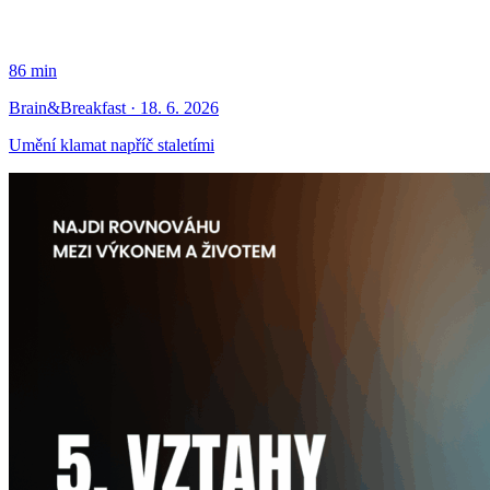
86 min
Brain&Breakfast · 18. 6. 2026
Umění klamat napříč staletími