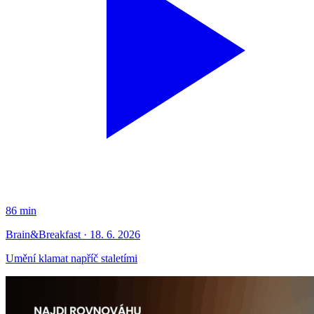
86 min
Brain&Breakfast · 18. 6. 2026
Umění klamat napříč staletími