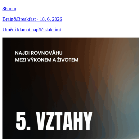
86 min
Brain&Breakfast · 18. 6. 2026
Umění klamat napříč staletími