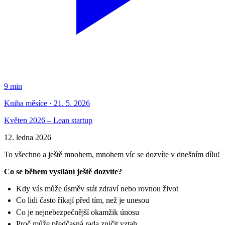
9 min
Kniha měsíce · 21. 5. 2026
Květen 2026 – Lean startup
12. ledna 2026
To všechno a ještě mnohem, mnohem víc se dozvíte v dnešním dílu!
Co se během vysílání ještě dozvíte?
Kdy vás může úsměv stát zdraví nebo rovnou život
Co lidi často říkají před tím, než je unesou
Co je nejnebezpečnější okamžik únosu
Proč může předčasná rada zničit vztah