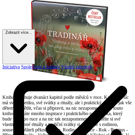
Zobrazit více...
Iniciativa
Společnost a kultura
Vlastní zapojení
Kniha obsahuje dvanáct kapitol podle měsíců v roce. Každý měsíc
má svou poetiku, své svátky a rituály, ale i praktický dopad - jak vše
dětem vysvětlit, včas si připravit, na nic nezapomenout? S touto
knihou získáte mnoho inspirace i praktického pomocníka, který
bude vždy po ruce a na nic tak nezapomenete. Vytvoříte si své
vlastní rodinné rituály a tradiční svátky si společně s rodinou,
sousedy a přáteli pěkně užijete. Rodina - Tradice - Rok - Rytmus -