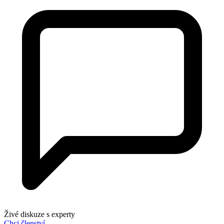
Živé diskuze s experty
Chci členství