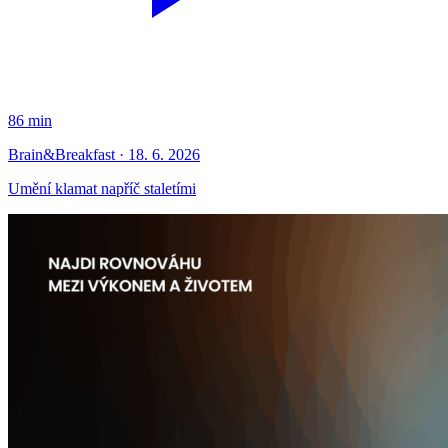
86 min
Brain&Breakfast · 18. 6. 2026
Umění klamat napříč staletími