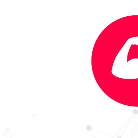
do praxe proces koučinku, mentoringu, vdechla život
seberozvojovým skupinám. Baví ji LIDÉ. Baví ji je navnímat.