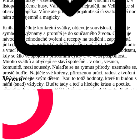
Příroda - Rituály - Vaření - Tvoření - Zahrada Všichni rádi slaví. V
listopadu pečeme husy, Vánoce slavíme nejraději, na Velikonoce si
obarvíme vajíčka. Víme ale proč? Filipojakubská či svatojánská noc
nám znějí tajemně a magicky.
Kniha vysvětluje konkrétní svátky, objevuje souvislosti, popisuje
symboly a významy a promítá je do současného života. Obsahuje
návody na jednoduché tvoření a recepty na tradiční i zapomenutá
jídla (např. svatomartinské rohlíčky či šípkový čaj). Vychází z tradic
a vrací rodinnému, ale i společenskému životu prapůvodní podstatu,
kdy se žilo ve spojení s přírodními cykly a ve větší pospolitosti.
Mnoho svátků a obyčejů se slaví společně - v obci, vesnici,
komunitě, mezi sousedy. Nalaďte se na rytmus přírody, uzemněte se,
prostě buďte. Najděte své kořeny, přirozenou práci, radost z tvoření
Výzva
a to vše předejte svým dětem. Jsou to totiž hodnoty, které tu budou s
námi (snad) vždycky. Buďte tady a teď a hledejte krásu a poetiku
všedního dne - naučte se vidět to krásno, co nás obklopuje. Kniha je
vhodná pro maminky, tatínky, pro mateřská centra, školky, školy,
babičky a dědečky.
Kdo je Lenka Vašková?
Lenka Vašková
je máma Ondry a Jáchyma. Víc jak 14 let strávila ve
světě korporátu. Umí koncepce rozvojových programů. Stála u
vzniku projektů pro manažery, talenty, absolventy VŠ. Spoluuváděla