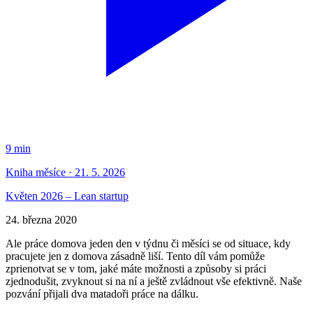
9 min
Kniha měsíce · 21. 5. 2026
Květen 2026 – Lean startup
24. března 2020
Ale práce domova jeden den v týdnu či měsíci se od situace, kdy
pracujete jen z domova zásadně liší. Tento díl vám pomůže
zprienotvat se v tom, jaké máte možnosti a způsoby si práci
zjednodušit, zvyknout si na ní a ještě zvládnout vše efektivně. Naše
pozvání přijali dva matadoři práce na dálku.