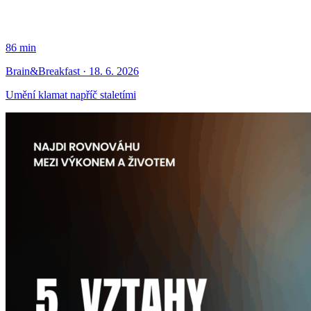
86 min
Brain&Breakfast · 18. 6. 2026
Umění klamat napříč staletími