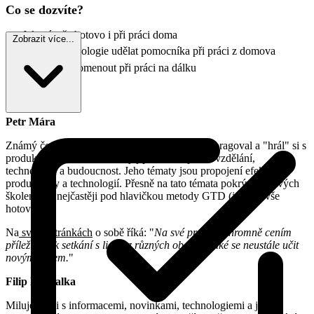
Co se dozvíte?
Jak mít vše hotovo i při práci doma
Zobrazit více...
Jak si z technologie udělat pomocníka při práci z domova
Na co nezapomenout při práci na dálku
Hosté
Petr Mára
Známý český bloger. Byl prvním, kdo u nás popragoval a "hrál" si s
produkty Apple. Od dětství jej provází zájem o vzdělání,
technologie a budoucnost. Jeho tématy jsou propojení efektivity,
produktivity a technologií. Přesně na tato témata pokrývá ve svých
školeních - nejčastěji pod hlavičkou metody GTD (jak mít vše
hotovo).
Na
svých stránkách
o sobě říká: "
Na své práci si ohromně cením
příležitostí k setkání s lidmi z různých oborů a také se neustále učit
novým věcem.
"
Filip Dřímalka
Miluje práci s informacemi, novinkami, technologiemi a jejich