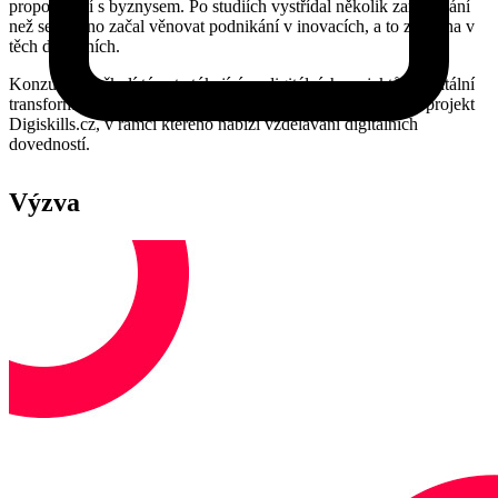
propojování s byznysem. Po studiích vystřídal několik zaměstnání
než se naplno začal věnovat podnikání v inovacích, a to zejména v
těch digitálních.
Konzultuje a školí témata týkající se digitálních projektů a digitální
transformace firem. Vede menší agenturu EF1 a vzdělávací projekt
Digiskills.cz, v rámci kterého nabízí vzdělávání digitálních
dovedností.
Výzva