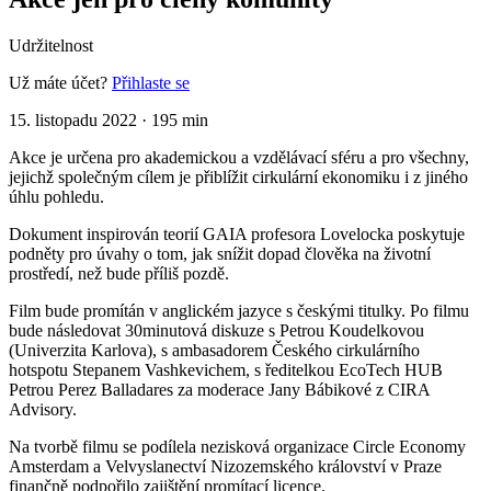
Udržitelnost
Už máte účet?
Přihlaste se
15. listopadu 2022
·
195 min
Akce je určena pro akademickou a vzdělávací sféru a pro všechny,
jejichž společným cílem je přiblížit cirkulární ekonomiku i z jiného
úhlu pohledu.
Dokument inspirován teorií GAIA profesora Lovelocka poskytuje
podněty pro úvahy o tom, jak snížit dopad člověka na životní
prostředí, než bude příliš pozdě.
Film bude promítán v anglickém jazyce s českými titulky. Po filmu
bude následovat 30minutová diskuze s Petrou Koudelkovou
(Univerzita Karlova), s ambasadorem Českého cirkulárního
hotspotu Stepanem Vashkevichem, s ředitelkou EcoTech HUB
Petrou Perez Balladares za moderace Jany Bábikové z CIRA
Advisory.
Na tvorbě filmu se podílela nezisková organizace Circle Economy
Amsterdam a Velvyslanectví Nizozemského království v Praze
finančně podpořilo zajištění promítací licence.