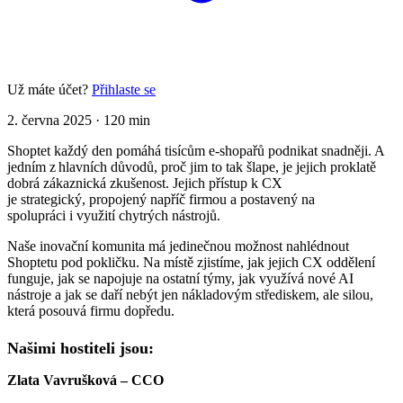
Už máte účet?
Přihlaste se
2. června 2025
·
120 min
Shoptet každý den pomáhá tisícům e-shopařů podnikat snadněji. A
jedním z hlavních důvodů, proč jim to tak šlape, je jejich proklatě
dobrá zákaznická zkušenost. Jejich přístup k CX
je strategický, propojený napříč firmou a postavený na
spolupráci i využití chytrých nástrojů.
Naše inovační komunita má jedinečnou možnost nahlédnout
Shoptetu pod pokličku. Na místě zjistíme, jak jejich CX oddělení
funguje, jak se napojuje na ostatní týmy, jak využívá nové AI
nástroje a jak se daří nebýt jen nákladovým střediskem, ale silou,
která posouvá firmu dopředu.
Našimi hostiteli jsou:
Zlata Vavrušková – CCO