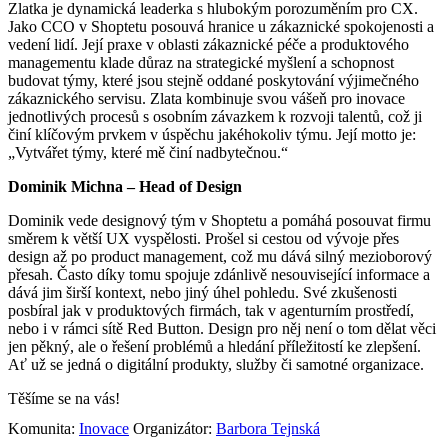
Zlatka je dynamická leaderka s hlubokým porozuměním pro CX.
Jako CCO v Shoptetu posouvá hranice u zákaznické spokojenosti a
vedení lidí. Její praxe v oblasti zákaznické péče a produktového
managementu klade důraz na strategické myšlení a schopnost
budovat týmy, které jsou stejně oddané poskytování výjimečného
zákaznického servisu. Zlata kombinuje svou vášeň pro inovace
jednotlivých procesů s osobním závazkem k rozvoji talentů, což ji
činí klíčovým prvkem v úspěchu jakéhokoliv týmu. Její motto je:
„Vytvářet týmy, které mě činí nadbytečnou.“
Dominik Michna – Head of Design
Dominik vede designový tým v Shoptetu a pomáhá posouvat firmu
směrem k větší UX vyspělosti. Prošel si cestou od vývoje přes
design až po product management, což mu dává silný mezioborový
přesah. Často díky tomu spojuje zdánlivě nesouvisející informace a
dává jim širší kontext, nebo jiný úhel pohledu. Své zkušenosti
posbíral jak v produktových firmách, tak v agenturním prostředí,
nebo i v rámci sítě Red Button. Design pro něj není o tom dělat věci
jen pěkný, ale o řešení problémů a hledání příležitostí ke zlepšení.
Ať už se jedná o digitální produkty, služby či samotné organizace.
Těšíme se na vás!
Komunita:
Inovace
Organizátor:
Barbora Tejnská