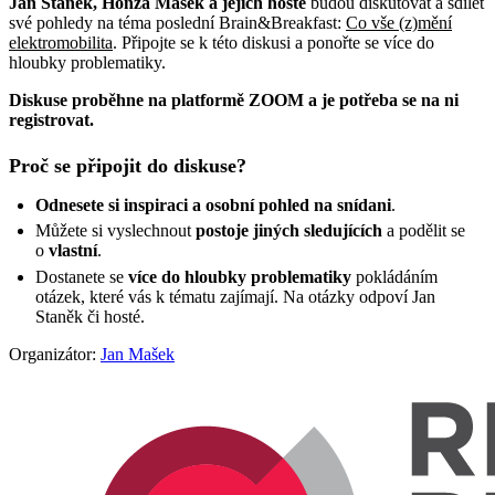
Jan Staněk, Honza Mašek a jejich hosté
budou diskutovat a sdílet
své pohledy na téma poslední Brain&Breakfast:
Co vše (z)mění
elektromobilita
. Připojte se k této diskusi a ponořte se více do
hloubky problematiky.
Diskuse proběhne na platformě ZOOM a je potřeba se na ni
registrovat.
Proč se připojit do diskuse?
Odnesete si inspiraci a osobní pohled na snídani
.
Můžete si vyslechnout
postoje jiných sledujících
a podělit se
o
vlastní
.
Dostanete se
více do hloubky
problematiky
pokládáním
otázek, které vás k tématu zajímají. Na otázky odpoví Jan
Staněk či hosté.
Organizátor:
Jan Mašek